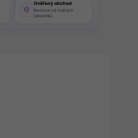
Ověřený obchod
Recenze od reálných
zákazníků.
VÝPRODEJ
0487
13668
ADEM
POSLEDNÍ KUSY SKLADEM (2 KS)
,
Tesa Síť proti hmyzu do
oken COMFORT (š x v)