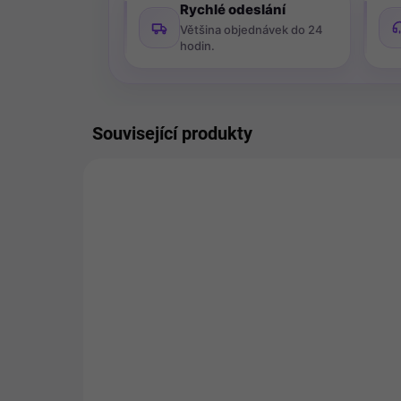
Rychlé odeslání
Většina objednávek do 24
hodin.
Související produkty
VÝPRODEJ
1190
POSLEDNÍ KUS SKLADEM
Wewa Care ochranná
Bí
podložka na lůžko
ob