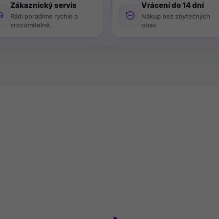
Zákaznický servis
Vrácení do 14 dní
Rádi poradíme rychle a
Nákup bez zbytečných
srozumitelně.
obav.
28992
2
POSLEDNÍ KUS SKLADEM
POSLEDNÍ KUS SKL
lý damaškový ubrus
AooHome kulatý ubrus
délníkový 130x260 cm
průměr 80 cm, šedý