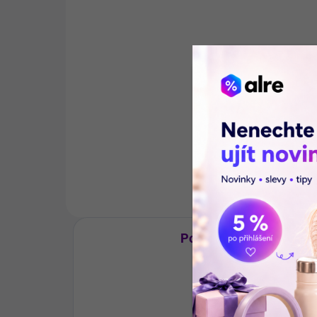
polyester viskóza
Fir
polyuretan bílá 85 x 90
176 Kč
28
cm
Do košíku
Opakovaně použitelná ochranná
Eleg
podložka na lůžko s vysokou
přin
savostí a prodyšností. Chrání
kla
matraci před vlhkostí a
bílé
nečistotami, snadná údržba.
čist
roz
Popis