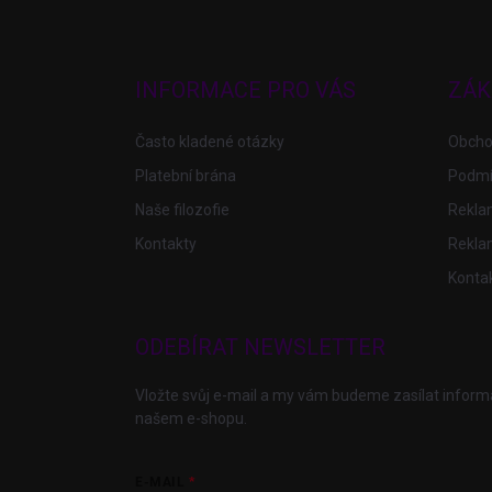
Z
á
p
a
INFORMACE PRO VÁS
ZÁK
t
í
Často kladené otázky
Obcho
Platební brána
Podmí
Naše filozofie
Reklam
Kontakty
Rekla
Konta
ODEBÍRAT NEWSLETTER
Vložte svůj e-mail a my vám budeme zasílat infor
našem e-shopu.
E-MAIL