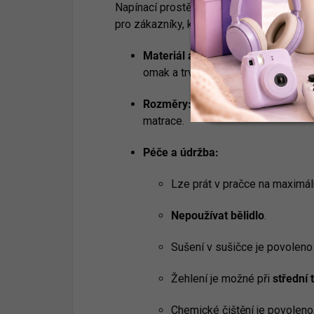
Napínací prostěradlo AURORA představuje 
pro zákazníky, kteří hledají
přírodní a pr
Materiál a provedení:
Prostěradlo
omak a trvanlivost. Látka má
matný
Rozměry:
Prostěradlo je určeno pr
matrace.
Péče a údržba:
Lze prát v pračce na maximál
Nepoužívat bělidlo
.
Sušení v sušičce je povoleno
Žehlení je možné při
střední
Chemické čištění je povoleno,