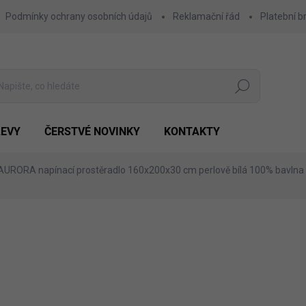
Podmínky ochrany osobních údajů
Reklamační řád
Platební b
Hledat
LEVY
ČERSTVÉ NOVINKY
KONTAKTY
AURORA napínací prostěradlo 160x200x30 cm perlově bílá 100% bavlna
Výhodnějš
1 910 Kč
716 
Měrná
POSLEDNÍ KUS SKLADEM
cena:
MŮŽEME DORUČIT DO:
11.8.2