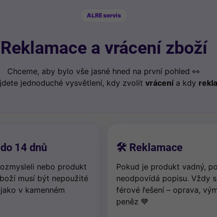
ALRE servis
Reklamace a vrácení zboží
Chceme, aby bylo vše jasné hned na první pohled 👀
jdete jednoduché vysvětlení, kdy zvolit
vrácení
a kdy
rekl
 do 14 dnů
🛠️ Reklamace
rozmysleli nebo produkt
Pokud je produkt vadný, p
Zboží musí být nepoužité
neodpovídá popisu. Vždy 
 jako v kamenném
férové řešení – oprava, vý
peněz 💙