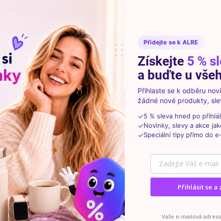
menout 📦
Přidejte se k ALRE
řídit co nejrychleji, prosíme o dodržení těchto jednoduch
Získejte
5 % s
a buďte u všeh
 aby se při přepravě nepoškodilo.
Přihlaste se k odběru no
žádné nové produkty, slev
y nebo alespoň číslo objednávky.
✓
5 % sleva hned po přihlá
✓
Novinky, slevy a akce jak
 fotky nebo stručný popis problému.
✓
Speciální tipy přímo do e
 zboží používané nad rámec běžného vyzkoušení.
Přihlásit se a 
lat 📮
Vaše e-mailová adresu 