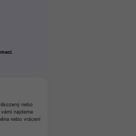
amaci
.
oškozený nebo
s vámi najdeme
měna nebo vrácení