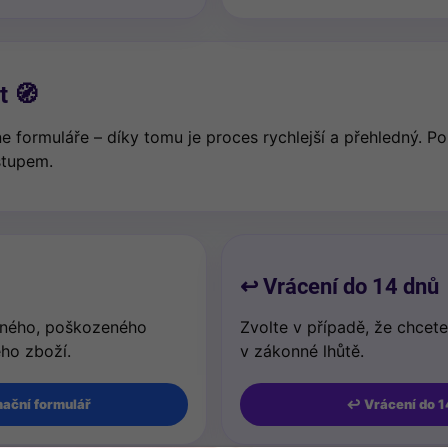
t 🧭
ne formuláře – díky tomu je proces rychlejší a přehledný. P
stupem.
↩️ Vrácení do 14 dnů
dného, poškozeného
Zvolte v případě, že chcete
ho zboží.
v zákonné lhůtě.
mační formulář
↩️ Vrácení do 1