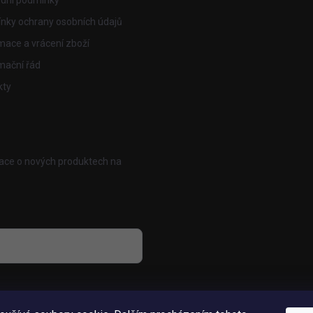
dní podmínky
nky ochrany osobních údajů
ace a vrácení zboží
mační řád
kty
mace o nových produktech na
osobních údajů