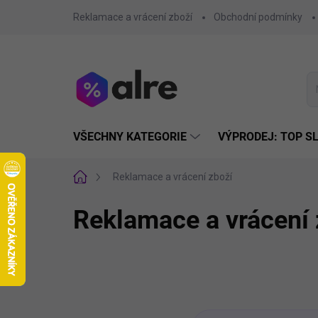
Přejít
Reklamace a vrácení zboží
Obchodní podmínky
na
obsah
VŠECHNY KATEGORIE
VÝPRODEJ: TOP S
Domů
Reklamace a vrácení zboží
Reklamace a vrácení 