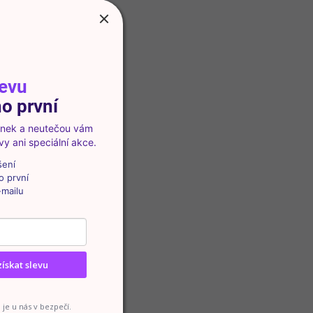
ých kroků.
levu
o první
vinek a neutečou vám
y ani speciální akce.
šení
o první
-mailu
získat slevu
je u nás v bezpečí.