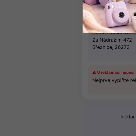
U vrácení zboží do 1
📮 Adresa pro vrácen
Aurea Commerce s.
Za Nádražím 472
Březnice, 26272
⚠️ U reklamací neposí
Nejprve vyplňte re
Reklam