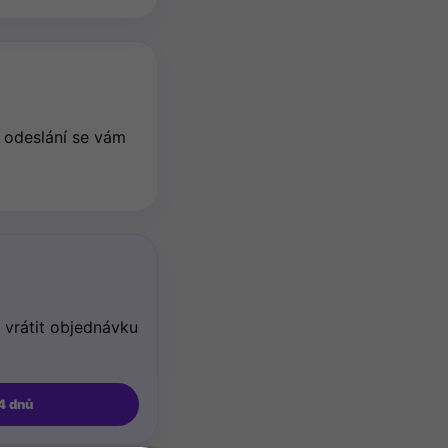
o odeslání se vám
 vrátit objednávku
4 dnů