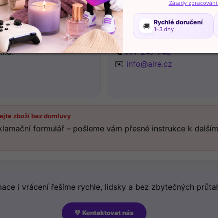
Zásady zpracování
4 dnů můžete zásilku odeslat na naši adresu níže.
Rychlé doručení
🚚
1–3 dny
í
💬 Kontakt
r.o.
📞
777 247 748
✉️
info@alre.cz
lejte zboží bez domluvy
klamační formulář – pošleme vám přesné instrukce k další
ace i vrácení řešíme rychle, lidsky a bez zbytečných průt
💙 Kontaktovat nás