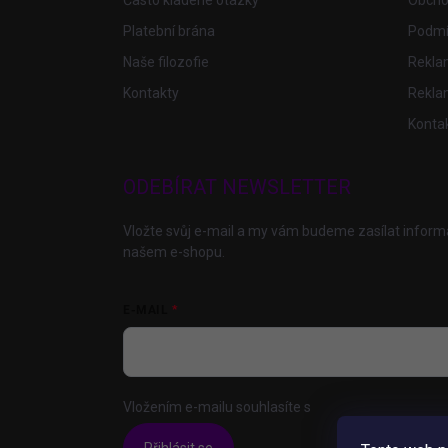
Často kladené otázky
Obcho
Platební brána
Podmí
Naše filozofie
Reklam
Kontakty
Rekla
Konta
ODEBÍRAT NEWSLETTER
Vložte svůj e-mail a my vám budeme zasílat infor
našem e-shopu.
E-MAIL
Vložením e-mailu souhlasíte s
podmínkami ochrany 