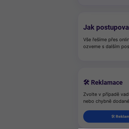
Jak postupova
Vše řešíme přes onli
ozveme s dalším po
🛠️ Reklamace
Zvolte v případě va
nebo chybně dodané
🛠️ Rekla