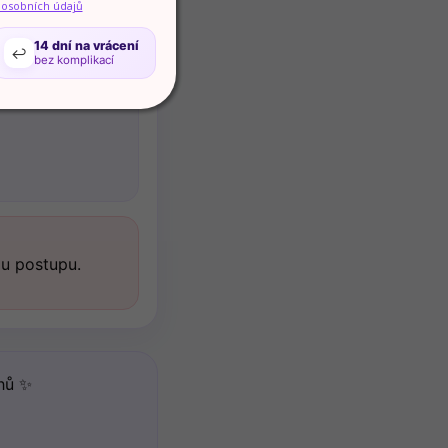
 osobních údajů
14 dní na vrácení
↩️
bez komplikací
mu postupu.
ahů ✨