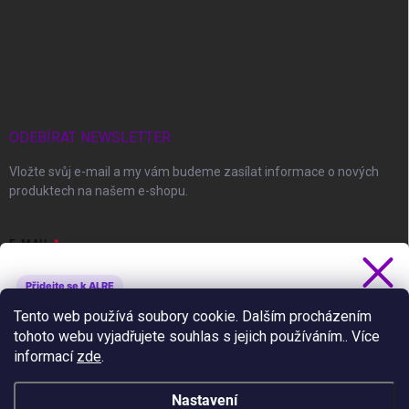
ODEBÍRAT NEWSLETTER
Vložte svůj e-mail a my vám budeme zasílat informace o nových
produktech na našem e-shopu.
E-MAIL
Přidejte se k ALRE
Získejte 5 % slevu
Tento web používá soubory cookie. Dalším procházením
Vložením e-mailu souhlasíte s
podmínkami ochrany osobních údajů
tohoto webu vyjadřujete souhlas s jejich používáním.. Více
Novinky, slevy a tipy jako první.
informací
zde
.
Přihlásit se
Nastavení