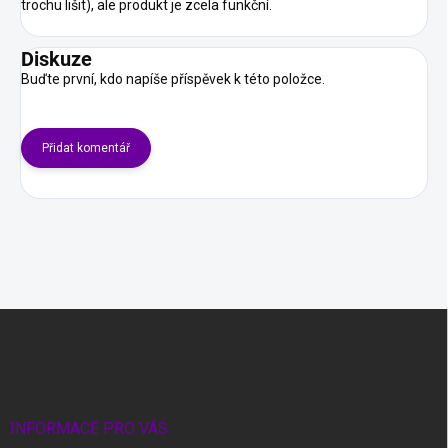
trochu lišit), ale produkt je zcela funkční.
Diskuze
Buďte první, kdo napíše příspěvek k této položce.
Přidat komentář
Z
á
p
a
t
í
INFORMACE PRO VÁS