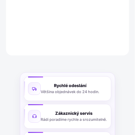
Autel 300020 je univerzální senzor TPMS (systém monitorování
tlaku v pneumatikách) určený k nahrazení poškozených nebo
zastaralých senzorů.
DETAILNÍ INFORMACE
ZEPTAT SE
Rychlé odeslání
Většina objednávek do 24 hodin.
Zákaznický servis
Rádi poradíme rychle a srozumitelně.