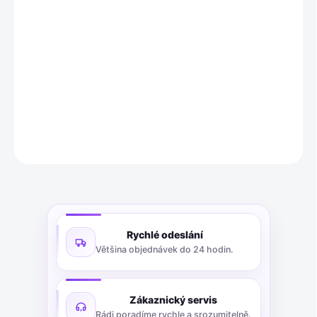
Catrice Mattlover Lipstick Pen v odstínu č. 100 Lovely Rosewood
je matná rtěnka ve fialové barvě, která poskytuje intenzivní plné
krytí. Je veganská, bez oleje a alkoholu, s dlouhotrvajícím
efektem. Váha produktu je 1,2 g.
DETAILNÍ INFORMACE
ZEPTAT SE
Rychlé odeslání
Většina objednávek do 24 hodin.
Zákaznický servis
Rádi poradíme rychle a srozumitelně.