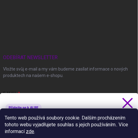
ODEBÍRAT NEWSLETTER
Vložte svůj e-mail a my vám budeme zasílat informace o nových
produktech na našem e-shopu.
E-MAIL
Přidejte se k ALRE
Získejte 5 % slevu
Tento web používá soubory cookie. Dalším procházením
Vložením e-mailu souhlasíte s
podmínkami ochrany osobních údajů
tohoto webu vyjadřujete souhlas s jejich používáním.. Více
Novinky, slevy a tipy jako první.
informací
zde
.
Přihlásit se