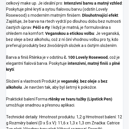
celkový make up. Je ideální pro:
Intenzivní barvu a matný vzhled
:
Poskytuje plné krytí a sytou fialovou barvu (odstín Lovely
Rosewood) s moderním matným finišem.
Dlouhotrvající efekt
:
Zajišťuje, že barva na rtech vydrží po dlouhou dobu bez nutnosti
častých úprav.
Péči o rty
: I když je matná, je formulována s
ohledem na komfort.
Veganskou a etickou volbu
: Je veganská,
bez oleje a bez alkoholu, což z ní činí vhodnou volbu pro ty, kdo
preferují produkty bez živočišných složek a s čistým složením.
Barva a finiš Rtěnka je v odstínu
č. 100 Lovely Rosewood
, což je
elegantní fialová barva. Poskytuje
intenzivní, matný finiš
a
plné
krytí
.
Složení a vlastnosti Produkt je
veganský
,
bez oleje
a
bez
alkoholu
. Je navržen tak, aby byl šetrný k pokožce.
Praktické balení Forma
rtěnky ve tvaru tužky (Lipstick Pen)
umožňuje snadnou a přesnou aplikaci.
Technické detaily: Hmotnost produktu: 1,2 g Hmotnost balení: 12
g Rozměry balení (D x Š x V): 11,6 x 1,3 x 1,3 cm Značka: Catrice