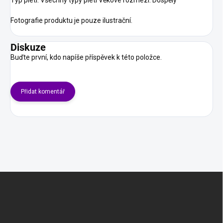
Typ pleti: Všechny typy pleti Věkové rozmezí: Dospělý
Fotografie produktu je pouze ilustrační.
Diskuze
Buďte první, kdo napíše příspěvek k této položce.
Přidat komentář
Z
á
p
a
t