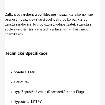
Zátky jsou vyrobeny z
poniklované mosazi
, která kombinuje
pevnost mosazi s vynikající odolností proti korozi, kterou
zajišťuje niklování. To prodlužuje životnost zátek a zajišťuje
spolehlivé utěsnění i v místech vystavených vlhkosti nebo
chemikáliím.
Technické Specifikace
Výrobce:
CMP
Série:
747
Typ:
Zapuštěná zátka (Recessed Stopper Plug)
Typ závitu:
NPT ¾"