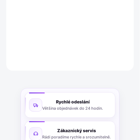
Zátka
CMP 747DAT25
je určena pro utěsnění otvorů s
NPT ¾"
závitem
.
Jsou vyrobeny z
poniklované mosazi
, což zajišťuje
vysokou odolnost proti korozi a dlouhou životnost. Tyto
zapuštěné zátky jsou ideální pro spolehlivé uzavření
nepoužívaných portů v různých systémech.
DETAILNÍ INFORMACE
ZEPTAT SE
Rychlé odeslání
Většina objednávek do 24 hodin.
Zákaznický servis
Rádi poradíme rychle a srozumitelně.