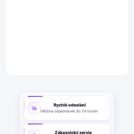
Sada 10 kompatibilních inkoustových kazet pro tiskárny Epson s
vysokou výtěžností a kvalitním tiskem. Ideální řešení pro domácí i
kancelářské použití.
DETAILNÍ INFORMACE
ZEPTAT SE
Rychlé odeslání
Většina objednávek do 24 hodin.
Zákaznický servis