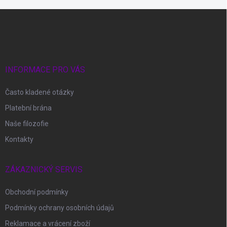
Z
á
p
a
t
í
INFORMACE PRO VÁS
Často kladené otázky
Platební brána
Naše filozofie
Kontakty
ZÁKAZNICKÝ SERVIS
Obchodní podmínky
Podmínky ochrany osobních údajů
Reklamace a vrácení zboží