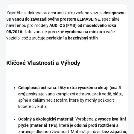
Zajistěte si dokonalou ochranu kufru vašeho vozu s
designovou
3D vanou do zavazadlového prostoru ELMASLINE
, speciálně
navrženou pro modely
AUDI Q5 (FYB) od modelového roku
05/2016
. Tato vana je precizně
vyrobena na míru
pro vaše
vozidlo, což zaručuje
perfektní a bezchybný střih
.
Klíčové Vlastnosti a Výhody
Celoplošná ochrana:
Díky
extra vysokému okraji (cca 5
cm)
poskytuje vana komplexní ochranu proti vodě, blátu,
špíně a dalším nečistotám, které by mohly poškodit
koberec v kufru.
Odolný a ekologický materiál:
Vyrobena z
vysoce kvalitní
pryže (materiál TPE)
, která je
odolná proti roztržení
a
zaručuje dlouhou životnost. Materiál je navíc
bez zápachu
,