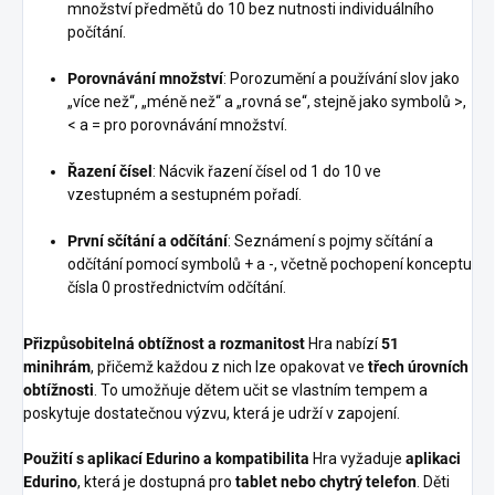
množství předmětů do 10 bez nutnosti individuálního
počítání.
Porovnávání množství
: Porozumění a používání slov jako
„více než“, „méně než“ a „rovná se“, stejně jako symbolů >,
< a = pro porovnávání množství.
Řazení čísel
: Nácvik řazení čísel od 1 do 10 ve
vzestupném a sestupném pořadí.
První sčítání a odčítání
: Seznámení s pojmy sčítání a
odčítání pomocí symbolů + a -, včetně pochopení konceptu
čísla 0 prostřednictvím odčítání.
Přizpůsobitelná obtížnost a rozmanitost
Hra nabízí
51
minihrám
, přičemž každou z nich lze opakovat ve
třech úrovních
obtížnosti
. To umožňuje dětem učit se vlastním tempem a
poskytuje dostatečnou výzvu, která je udrží v zapojení.
Použití s aplikací Edurino a kompatibilita
Hra vyžaduje
aplikaci
Edurino
, která je dostupná pro
tablet nebo chytrý telefon
. Děti