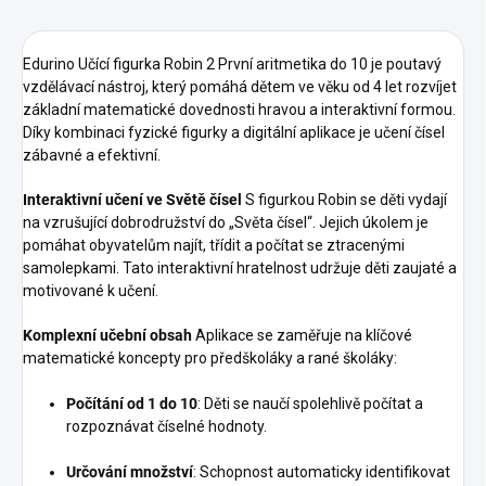
Edurino Učící figurka Robin 2 První aritmetika do 10 je poutavý
vzdělávací nástroj, který pomáhá dětem ve věku od 4 let rozvíjet
základní matematické dovednosti hravou a interaktivní formou.
Díky kombinaci fyzické figurky a digitální aplikace je učení čísel
zábavné a efektivní.
Interaktivní učení ve Světě čísel
S figurkou Robin se děti vydají
na vzrušující dobrodružství do „Světa čísel“. Jejich úkolem je
pomáhat obyvatelům najít, třídit a počítat se ztracenými
samolepkami. Tato interaktivní hratelnost udržuje děti zaujaté a
motivované k učení.
Komplexní učební obsah
Aplikace se zaměřuje na klíčové
matematické koncepty pro předškoláky a rané školáky:
Počítání od 1 do 10
: Děti se naučí spolehlivě počítat a
rozpoznávat číselné hodnoty.
Určování množství
: Schopnost automaticky identifikovat