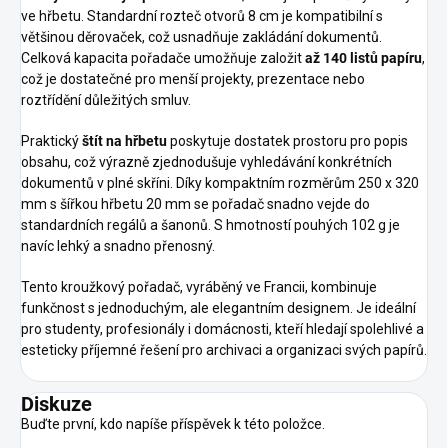
ve hřbetu. Standardní rozteč otvorů 8 cm je kompatibilní s
většinou děrovaček, což usnadňuje zakládání dokumentů.
Celková kapacita pořadače umožňuje založit
až 140 listů papíru
,
což je dostatečné pro menší projekty, prezentace nebo
roztřídění důležitých smluv.
Praktický
štít na hřbetu
poskytuje dostatek prostoru pro popis
obsahu, což výrazně zjednodušuje vyhledávání konkrétních
dokumentů v plné skříni. Díky kompaktním rozměrům 250 x 320
mm s šířkou hřbetu 20 mm se pořadač snadno vejde do
standardních regálů a šanonů. S hmotností pouhých 102 g je
navíc lehký a snadno přenosný.
Tento kroužkový pořadač, vyráběný ve Francii, kombinuje
funkčnost s jednoduchým, ale elegantním designem. Je ideální
pro studenty, profesionály i domácnosti, kteří hledají spolehlivé a
esteticky příjemné řešení pro archivaci a organizaci svých papírů.
Diskuze
Buďte první, kdo napíše příspěvek k této položce.