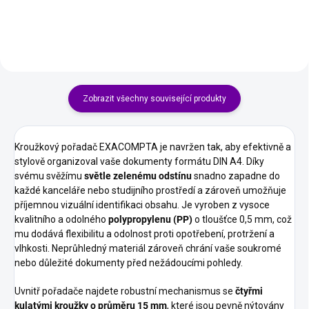
na vodní bázi pro plynulé...
bariéru proti vlhkosti,...
Zobrazit všechny související produkty
Kroužkový pořadač EXACOMPTA je navržen tak, aby efektivně a
stylově organizoval vaše dokumenty formátu DIN A4. Díky
svému svěžímu
světle zelenému odstínu
snadno zapadne do
každé kanceláře nebo studijního prostředí a zároveň umožňuje
příjemnou vizuální identifikaci obsahu. Je vyroben z vysoce
kvalitního a odolného
polypropylenu (PP)
o tloušťce 0,5 mm, což
mu dodává flexibilitu a odolnost proti opotřebení, protržení a
vlhkosti. Neprůhledný materiál zároveň chrání vaše soukromé
nebo důležité dokumenty před nežádoucími pohledy.
Uvnitř pořadače najdete robustní mechanismus se
čtyřmi
kulatými kroužky o průměru 15 mm
, které jsou pevně nýtovány