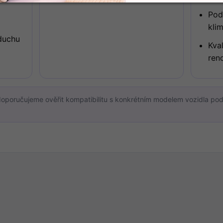
Pod
kli
zduchu
Kva
ren
oporučujeme ověřit kompatibilitu s konkrétním modelem vozidla po