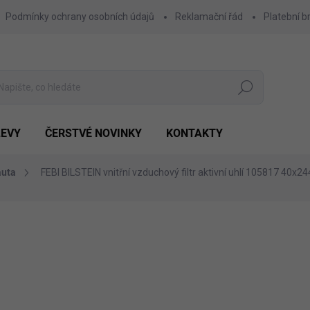
Podmínky ochrany osobních údajů
Reklamační řád
Platební b
Hledat
LEVY
ČERSTVÉ NOVINKY
KONTAKTY
auta
FEBI BILSTEIN vnitřní vzduchový filtr aktivní uhlí 105817 40
Výhodnější o
478 Kč
126 Kč
Měrná
POSLEDNÍ KUS SKLADEM
cena: