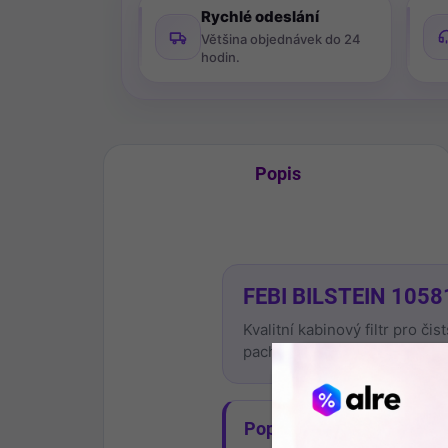
Rychlé odeslání
Většina objednávek do 24
hodin.
Popis
FEBI BILSTEIN 105817
Kvalitní kabinový filtr pro či
pachy.
Popis produktu