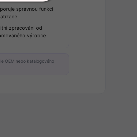
poruje správnou funkci
matizace
litní zpracování od
omovaného výrobce
dle OEM nebo katalogového