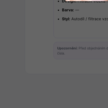
Design:
Filtrační vložka
Barva:
—
Styl:
Autodíl / filtrace v
Upozornění:
Před objednáním d
čísla.