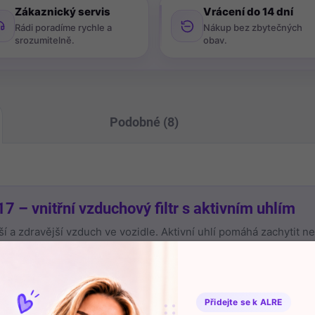
Zákaznický servis
Vrácení do 14 dní
Rádi poradíme rychle a
Nákup bez zbytečných
srozumitelně.
obav.
Podobné (8)
 – vnitřní vzduchový filtr s aktivním uhlím
stší a zdravější vzduch ve vozidle. Aktivní uhlí pomáhá zachytit ne
Přidejte se k ALRE