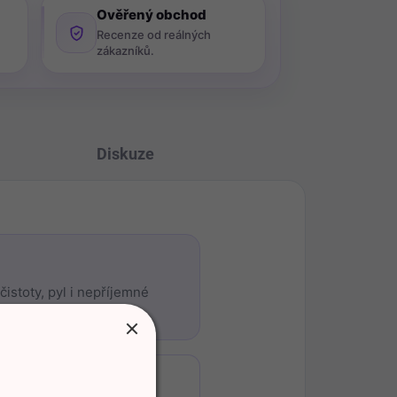
Ověřený obchod
Recenze od reálných
zákazníků.
Diskuze
čistoty, pyl i nepříjemné