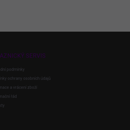
AZNICKÝ SERVIS
dní podmínky
nky ochrany osobních údajů
ace a vrácení zboží
mační řád
kty