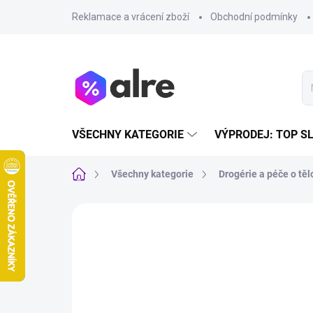
Přejít
Reklamace a vrácení zboží
Obchodní podmínky
na
obsah
VŠECHNY KATEGORIE
VÝPRODEJ: TOP S
Domů
Všechny kategorie
Drogérie a péče o těl