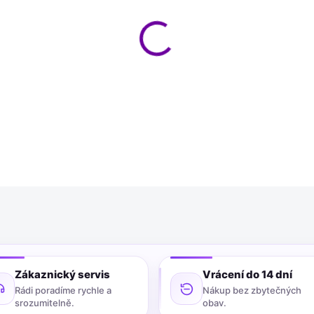
−
+
Hydratační náplast na kuří ok
hydrokoloidní technologií ok
odstraňovat kuří oka pomocí 
DETAILNÍ INFORMACE
Zákaznický servis
Vrácení do 14 dní
Rádi poradíme rychle a
Nákup bez zbytečných
srozumitelně.
obav.