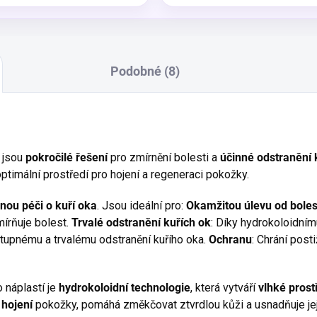
Podobné (8)
 jsou
pokročilé řešení
pro zmírnění bolesti a
účinné odstranění 
 optimální prostředí pro hojení a regeneraci pokožky.
enou péči o kuří oka
. Jsou ideální pro:
Okamžitou úlevu od boles
mírňuje bolest.
Trvalé odstranění kuřích ok
: Díky hydrokoloidním
tupnému a trvalému odstranění kuřího oka.
Ochranu
: Chrání post
 náplastí je
hydrokoloidní technologie
, která vytváří
vlhké prost
 hojení
pokožky, pomáhá změkčovat ztvrdlou kůži a usnadňuje její