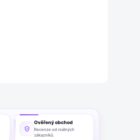
Přidat do košíku
a Compeed ve střední velikosti (6 ks v balení) s
amžitě zmírňuje bolest a pomáhá trvale
přiloženého hydrokoloidního gelu.
ZEPTAT SE
Ověřený obchod
Recenze od reálných
zákazníků.