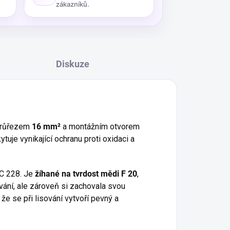
zákazníků.
Diskuze
 průřezem
16 mm²
a montážním otvorem
ytuje vynikající ochranu proti oxidaci a
C 228. Je
žíhané na tvrdost mědi F 20
,
ání, ale zároveň si zachovala svou
že se při lisování vytvoří pevný a