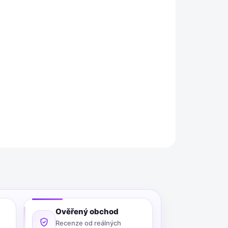
Přidat do košíku
o průřezu 16 mm² s otvorem 5 mm je vyrobeno z
Je vhodné i pro jemně laněné vodiče podle normy
t mědi F 20, což zajišťuje optimální vodivost a
huje 100 kusů těchto ok.
ZEPTAT SE
Ověřený obchod
Recenze od reálných