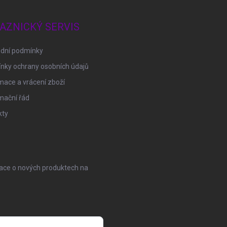
AZNICKÝ SERVIS
dní podmínky
nky ochrany osobních údajů
ace a vrácení zboží
mační řád
kty
mace o nových produktech na