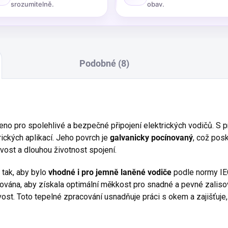
srozumitelně.
obav.
Podobné (8)
eno pro spolehlivé a bezpečné připojení elektrických vodičů. S
rických aplikací. Jeho povrch je
galvanicky pocínovaný
, což posk
ivost a dlouhou životnost spojení.
 tak, aby bylo
vhodné i pro jemně laněné vodiče
podle normy IE
vána, aby získala optimální měkkost pro snadné a pevné zalisov
st. Toto tepelné zpracování usnadňuje práci s okem a zajišťuje, 