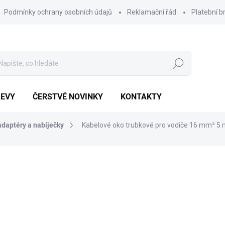
Podmínky ochrany osobních údajů
Reklamační řád
Platební b
Hledat
LEVY
ČERSTVÉ NOVINKY
KONTAKTY
adaptéry a nabíječky
Kabelové oko trubkové pro vodiče 16 mm² 5
Výhodnějš
1 967 Kč
839 
Měrná
POSLEDNÍ KUS SKLADEM
cena:
MŮŽEME DORUČIT DO:
7.8.20