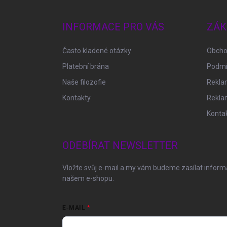
á
p
a
INFORMACE PRO VÁS
ZÁK
t
í
Často kladené otázky
Obcho
Platební brána
Podmí
Naše filozofie
Reklam
Kontakty
Rekla
Konta
ODEBÍRAT NEWSLETTER
Vložte svůj e-mail a my vám budeme zasílat infor
našem e-shopu.
E-MAIL