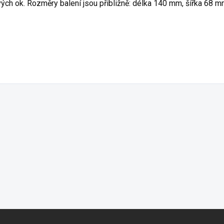
ých ok. Rozměry balení jsou přibližně: délka 140 mm, šířka 68