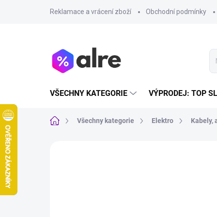
Přejít
Reklamace a vrácení zboží
Obchodní podmínky
na
obsah
VŠECHNY KATEGORIE
VÝPRODEJ: TOP S
Domů
Všechny kategorie
Elektro
Kabely, 