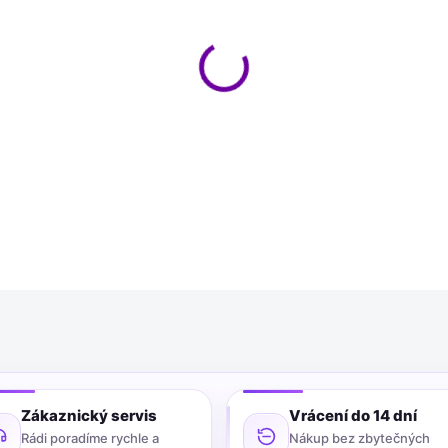
−
+
Toto trubkové kabelové oko 
galvanicky pocínované mědi. 
IEC 228 a je žíhané na tvrdos
snadné lisování. Balení obsa
DETAILNÍ INFORMACE
Zákaznický servis
Vrácení do 14 dní
Rádi poradíme rychle a
Nákup bez zbytečných