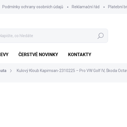
Podmínky ochrany osobních údajů
Reklamační řád
Platební b
Hledat
LEVY
ČERSTVÉ NOVINKY
KONTAKTY
auta
Kulový Kloub Kapimsan-2310225 – Pro VW Golf IV, Škoda Octa
Výhodnější o
136 Kč
36 Kč
Měrná
POSLEDNÍ KUS SKLADEM
cena: