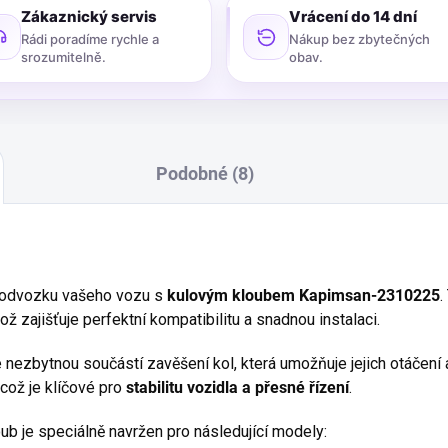
Zákaznický servis
Vrácení do 14 dní
Rádi poradíme rychle a
Nákup bez zbytečných
srozumitelně.
obav.
Podobné (8)
 podvozku vašeho vozu s
kulovým kloubem Kapimsan-2310225
.
ž zajišťuje perfektní kompatibilitu a snadnou instalaci.
e nezbytnou součástí zavěšení kol, která umožňuje jejich otáčen
 což je klíčové pro
stabilitu vozidla a přesné řízení
.
ub je speciálně navržen pro následující modely: