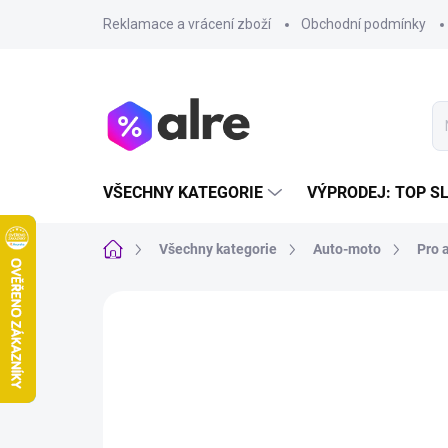
Přejít
Reklamace a vrácení zboží
Obchodní podmínky
na
obsah
VŠECHNY KATEGORIE
VÝPRODEJ: TOP S
Domů
Všechny kategorie
Auto-moto
Pro 
VÝPRODEJ