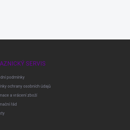
AZNICKÝ SERVIS
dní podmínky
nky ochrany osobních údajů
ace a vrácení zboží
mační řád
kty