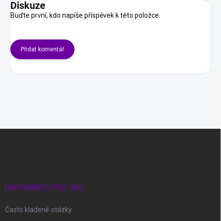
Diskuze
Buďte první, kdo napíše příspěvek k této položce.
Přidat komentář
Z
á
p
a
t
í
INFORMACE PRO VÁS
Často kladené otázky