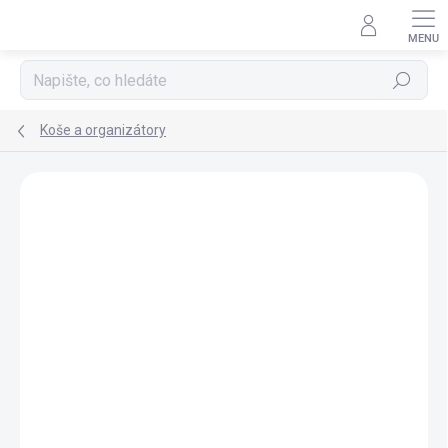
Přejít
na
obsah
Hledat
Koše a organizátory
VÝPRODEJ