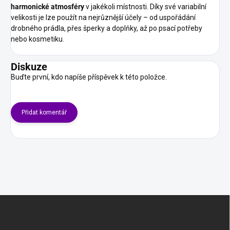
harmonické atmosféry
v jakékoli místnosti. Díky své variabilní
velikosti je lze použít na nejrůznější účely – od uspořádání
drobného prádla, přes šperky a doplňky, až po psací potřeby
nebo kosmetiku.
Diskuze
Buďte první, kdo napíše příspěvek k této položce.
Přidat komentář
Z
á
p