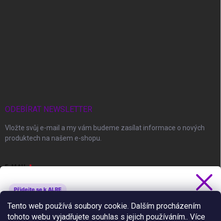
ODEBÍRAT NEWSLETTER
Vložte svůj e-mail a my vám budeme zasílat informace o nových
produktech na našem e-shopu.
E-MAIL
Přidejte se k ALRE
Získejte 5 % slevu
Tento web používá soubory cookie. Dalším procházením
Vložením e-mailu souhlasíte s
podmínkami ochrany osobních údajů
tohoto webu vyjadřujete souhlas s jejich používáním.. Více
Novinky, slevy a tipy jako první.