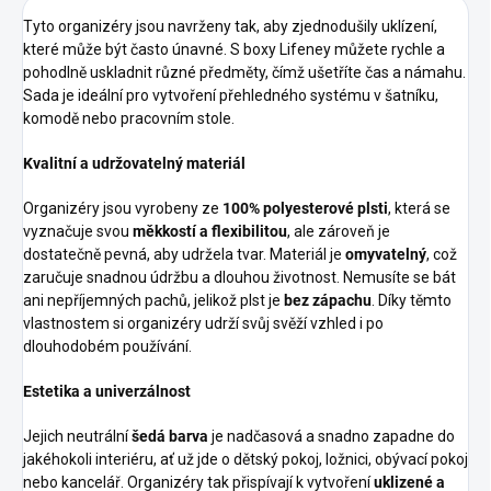
Tyto organizéry jsou navrženy tak, aby zjednodušily uklízení,
které může být často únavné. S boxy Lifeney můžete rychle a
pohodlně uskladnit různé předměty, čímž ušetříte čas a námahu.
Sada je ideální pro vytvoření přehledného systému v šatníku,
komodě nebo pracovním stole.
Kvalitní a udržovatelný materiál
Organizéry jsou vyrobeny ze
100% polyesterové plsti
, která se
vyznačuje svou
měkkostí a flexibilitou
, ale zároveň je
dostatečně pevná, aby udržela tvar. Materiál je
omyvatelný
, což
zaručuje snadnou údržbu a dlouhou životnost. Nemusíte se bát
ani nepříjemných pachů, jelikož plst je
bez zápachu
. Díky těmto
vlastnostem si organizéry udrží svůj svěží vzhled i po
dlouhodobém používání.
Estetika a univerzálnost
Jejich neutrální
šedá barva
je nadčasová a snadno zapadne do
jakéhokoli interiéru, ať už jde o dětský pokoj, ložnici, obývací pokoj
nebo kancelář. Organizéry tak přispívají k vytvoření
uklizené a