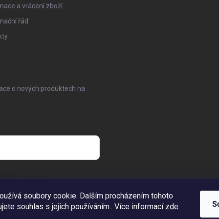
ace a vrácení zboží
mační řád
kty
mace o nových produktech na
osobních údajů
oužívá soubory cookie. Dalším procházením tohoto
S
jete souhlas s jejich používáním.. Více informací
zde
.