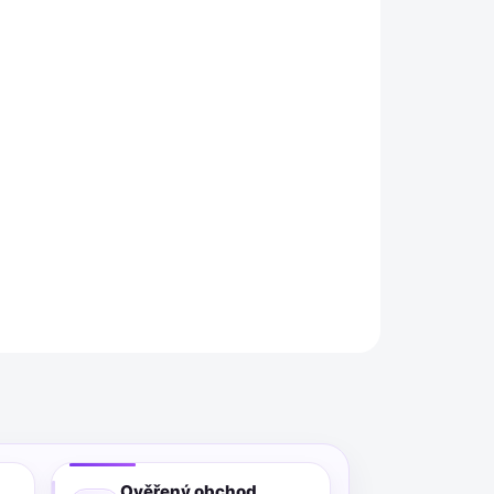
026
MOŽNOSTI DORUČENÍ
Přidat do košíku
 21156 DOT 4 je vysoce výkonná kapalina
Splňuje přísné normy, jako jsou FMVSS 116 DOT
703/J 1704, a je ideální pro brzdové systémy
ZEPTAT SE
Ověřený obchod