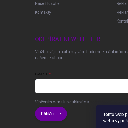
Naše filozofie
Reklam
Kontakty
Rekla
Konta
ODEBÍRAT NEWSLETTER
Vložte svůj e-mail a my vám budeme zasílat infor
našem e-shopu.
E-MAIL
Vložením e-mailu souhlasíte s
podmínkami ochrany 
Přihlásit se
Tento web p
webu vyjadřu