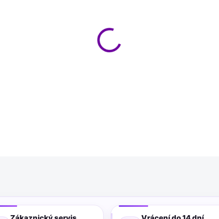
MŮŽEME DORUČIT DO:
10.8.2
−
+
Brzdová kapalina LIQUI MOLY
dodávaná v 500ml kanystru. 
3, ISO 4925 Class 3, SAE J 1
vyžadující specifikaci DOT 4.
DETAILNÍ INFORMACE
Zákaznický servis
Vrácení do 14 dní