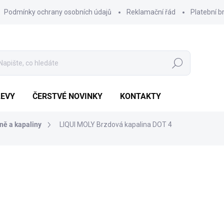
Podmínky ochrany osobních údajů
Reklamační řád
Platební b
Hledat
LEVY
ČERSTVÉ NOVINKY
KONTAKTY
ně a kapaliny
LIQUI MOLY Brzdová kapalina DOT 4
Výhodnější o
235 Kč
119 Kč
Měrná
POSLEDNÍ KUS SKLADEM
cena: