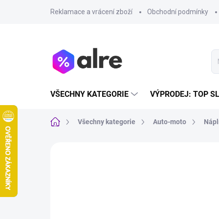
Přejít
Reklamace a vrácení zboží
Obchodní podmínky
na
obsah
VŠECHNY KATEGORIE
VÝPRODEJ: TOP S
Domů
Všechny kategorie
Auto-moto
Nápl
VÝPRODEJ