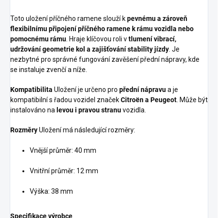
Toto uložení příčného ramene slouží k
pevnému a zároveň
flexibilnímu připojení příčného ramene k rámu vozidla nebo
pomocnému rámu
. Hraje klíčovou roli v
tlumení vibrací,
udržování geometrie kol a zajišťování stability jízdy
. Je
nezbytné pro správné fungování zavěšení přední nápravy, kde
se instaluje zvenčí a níže.
Kompatibilita
Uložení je určeno pro
přední nápravu
a je
kompatibilní s řadou vozidel značek
Citroën a Peugeot
. Může být
instalováno na
levou i pravou stranu
vozidla.
Rozměry
Uložení má následující rozměry:
Vnější průměr: 40 mm
Vnitřní průměr: 12 mm
Výška: 38 mm
Specifikace výrobce