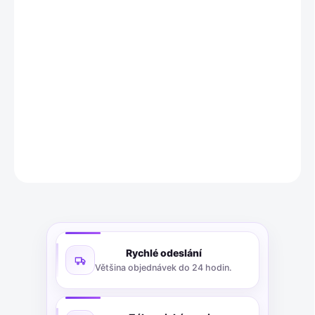
−
+
Přidat do košíku
MEYLE uložení příčného ramene s číslem dílu 11 14 610 0033 je
určeno pro přední nápravu vozidel Citroën a Peugeot. Jedná se o
náhradní díl pro levou i pravou stranu, instalovaný zvenčí a níže.
Má vnější průměr 40 mm, vnitřní průměr 12 mm a výšku 38 mm.
DETAILNÍ INFORMACE
ZEPTAT SE
Rychlé odeslání
Většina objednávek do 24 hodin.