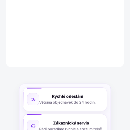
Tato zapalovací svíčka NGK 4477 Laser Iridium (ITR6F13) je
vysoce výkonná náhrada, která je kompatibilní s řadou
originálních dílů a je ideální pro výměnu nebo zvýšení výkonu
vašeho motoru.
DETAILNÍ INFORMACE
ZEPTAT SE
Rychlé odeslání
Většina objednávek do 24 hodin.
Zákaznický servis
Rádi poradíme rychle a srozumitelně.