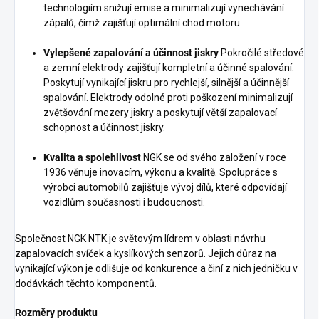
technologiím snižují emise a minimalizují vynechávání
zápalů, čímž zajišťují optimální chod motoru.
Vylepšené zapalování a účinnost jiskry
Pokročilé středové
a zemní elektrody zajišťují kompletní a účinné spalování.
Poskytují vynikající jiskru pro rychlejší, silnější a účinnější
spalování. Elektrody odolné proti poškození minimalizují
zvětšování mezery jiskry a poskytují větší zapalovací
schopnost a účinnost jiskry.
Kvalita a spolehlivost
NGK se od svého založení v roce
1936 věnuje inovacím, výkonu a kvalitě. Spolupráce s
výrobci automobilů zajišťuje vývoj dílů, které odpovídají
vozidlům současnosti i budoucnosti.
Společnost NGK NTK je světovým lídrem v oblasti návrhu
zapalovacích svíček a kyslíkových senzorů. Jejich důraz na
vynikající výkon je odlišuje od konkurence a činí z nich jedničku v
dodávkách těchto komponentů.
Rozměry produktu