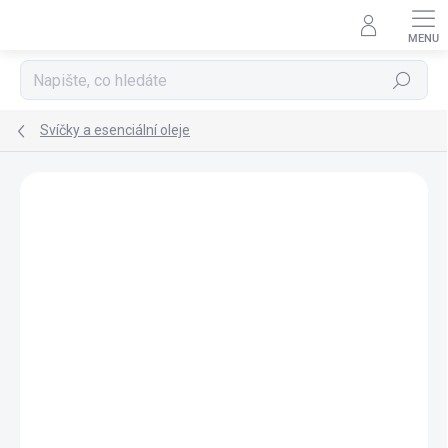
Přejít
na
obsah
Hledat
Svíčky a esenciální oleje
VÝPRODEJ