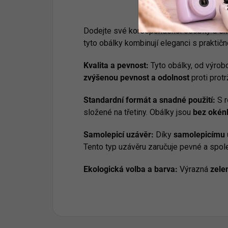
Dodejte své korespondenci osobitý a ek
tyto obálky kombinují eleganci s praktičn
Kvalita a pevnost:
Tyto obálky, od výrob
zvýšenou pevnost a odolnost
proti prot
Standardní formát a snadné použití:
S 
složené na třetiny. Obálky jsou
bez okén
Samolepicí uzávěr:
Díky
samolepicímu 
Tento typ uzávěru zaručuje pevné a spole
Ekologická volba a barva:
Výrazná
zele