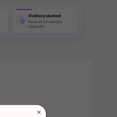
Ověřený obchod
Recenze od reálných
zákazníků.
6289
39226
ADEM
POSLEDNÍ KUS SKLADEM