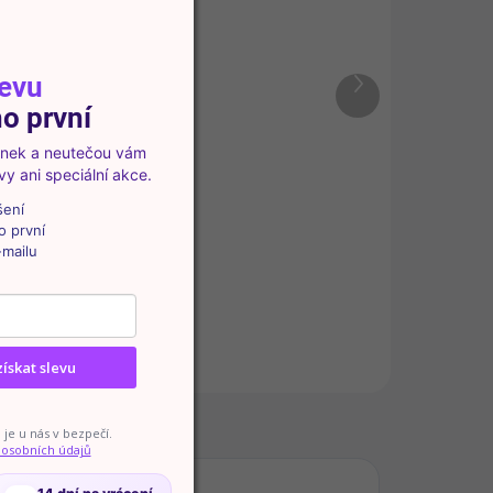
Barevný karton 220 g/m²
tmavě šeříkový 50 × 70
cm 10 archů
levu
Další
produkt
166 Kč
o první
vinek a neutečou vám
Do košíku
y ani speciální akce.
ír
šení
o
Kvalitní barevný karton v
o první
elegantní tmavě šeříkové barvě
-mailu
0
vhodný pro kreativní tvoření,
dekorace i školní projekty. Pevný
materiál s gramáží 220 g/m²
nabízí vysokou odolnost a...
získat slevu
Diskuze
je u nás v bezpečí.
 osobních údajů