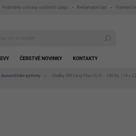
Podmínky ochrany osobních údajů
Reklamační řád
Platební b
Hledat
LEVY
ČERSTVÉ NOVINKY
KONTAKTY
a kancelářské potřeby
Obálky DIN Lang Plus C6/5 – 100 ks, 114 x 
Výhodnější o
441 Kč
159 Kč
Měrná
POSLEDNÍ KUSY SKLADEM 
cena: