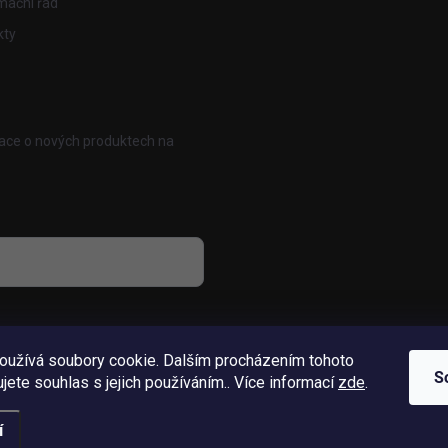
mační řád
kty
mace o nových produktech na
osobních údajů
oužívá soubory cookie. Dalším procházením tohoto
S
jete souhlas s jejich používáním.. Více informací
zde
.
í