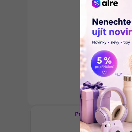
go copy Basic Pro 80 DIN
Bar
A4 70 g/qm 500 listů
Zw
kopírovací papír
ze
139 Kč
30
Do košíku
go copy Basic Pro 80 DIN A4 70
Eti
g/qm je balení 500 listů
form
kopírovacího papíru v zářivě bílé
zel
barvě (CIE 160). Papír je vhodný
37 
pro laserové i inkoustové
jsou
tiskárny, kopírky a faxy,...
ozn
Popis