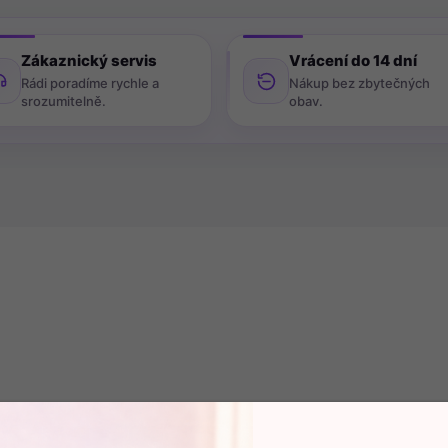
Zákaznický servis
Vrácení do 14 dní
Rádi poradíme rychle a
Nákup bez zbytečných
srozumitelně.
obav.
37913
2
OSLEDNÍ KUSY SKLADEM (4 KS)
POSLEDNÍ KUS SKL