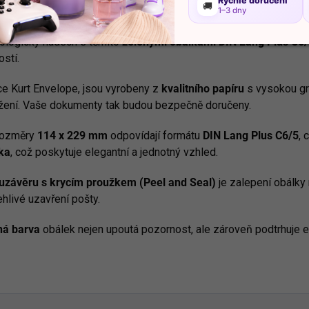
Rychlé doručení
🚚
1–3 dny
ologický nádech s těmito
zelenými obálkami DIN Lang Plus C6
ostí.
ce Kurt Envelope, jsou vyrobeny z
kvalitního papíru
s vysokou g
ržení. Vaše dokumenty tak budou bezpečně doručeny.
rozměry
114 x 229 mm
odpovídají formátu
DIN Lang Plus C6/5
, 
ka
, což poskytuje elegantní a jednotný vzhled.
uzávěru s krycím proužkem (Peel and Seal)
je zalepení obálky 
hlivé uzavření pošty.
ná barva
obálek nejen upoutá pozornost, ale zároveň podtrhuje e