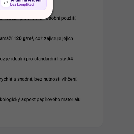
14 dní na vrácení
↩️
bez komplikací
/5
. Ideální pro firemní i osobní použití,
ramáží
120 g/m²
, což zajišťuje jejich
což je ideální pro standardní listy A4
rychlé a snadné, bez nutnosti vlhčení.
kologický aspekt papírového materiálu.