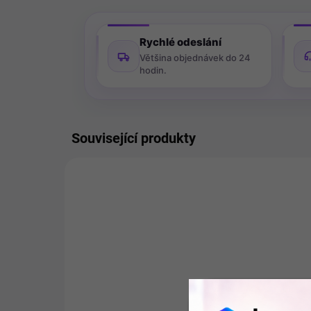
Rychlé odeslání
Většina objednávek do 24
hodin.
Související produkty
VÝPRODEJ
11196
POSLEDNÍ KUS SKLADEM
P