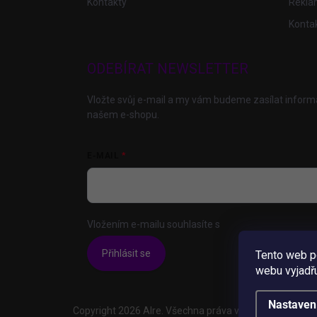
Kontakty
Rekla
Konta
ODEBÍRAT NEWSLETTER
Vložte svůj e-mail a my vám budeme zasílat infor
našem e-shopu.
E-MAIL
Vložením e-mailu souhlasíte s
podmínkami ochrany 
Přihlásit se
Tento web p
webu vyjadřu
Nastaven
Copyright 2026
Alre
. Všechna práva vyhrazena.