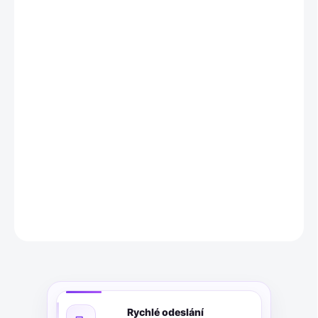
12.8.2026
MOŽNOSTI
DORUČENÍ
−
+
Přidat do košíku
Obraz Vera 70x100 cm, Vavien Artwork. Jemné barvy,
nostalgický design, dřevo a plátno.
DETAILNÍ INFORMACE
ZEPTAT SE
Rychlé odeslání