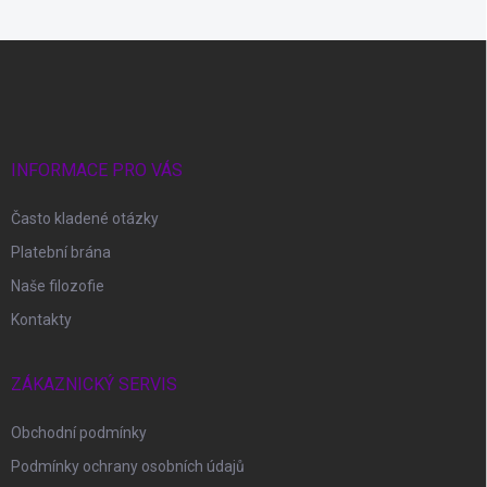
Z
á
p
a
t
í
INFORMACE PRO VÁS
Často kladené otázky
Platební brána
Naše filozofie
Kontakty
ZÁKAZNICKÝ SERVIS
Obchodní podmínky
Podmínky ochrany osobních údajů