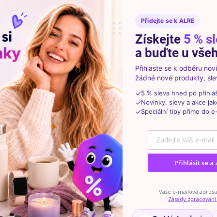
 upgrade kola, ale i atraktivnější vzhled celého vozidla.
Přidejte se k ALRE
Získejte
5 % s
a buďte u všeh
úprava)
Přihlaste se k odběru no
žádné nové produkty, slev
✓
5 % sleva hned po přihlá
✓
Novinky, slevy a akce jak
✓
Speciální tipy přímo do e
Přihlásit se a 
Vaše e-mailová adresu 
Zásady zpracování