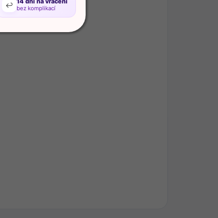
14 dní na vrácení
↩️
bez komplikací