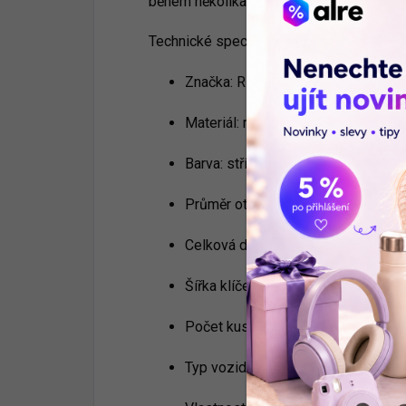
během několika minut zajistí nejen funkční
Technické specifikace:
Značka: Richeer
Materiál: mosaz, hliník (povrchová 
Barva: stříbrná
Průměr otvoru v ráfku: 11,3 mm
Celková délka: 45 mm
Šířka klíče pro montáž: 11 mm
Počet kusů v balení: 4 ks
Typ vozidla: osobní automobily