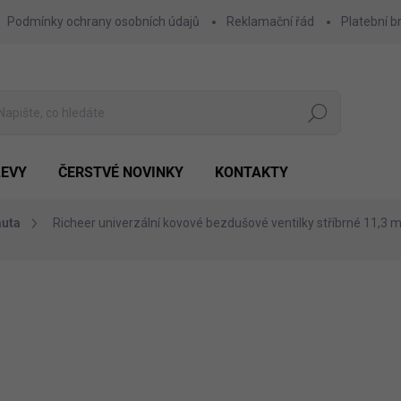
Podmínky ochrany osobních údajů
Reklamační řád
Platební b
Hledat
LEVY
ČERSTVÉ NOVINKY
KONTAKTY
auta
Richeer univerzální kovové bezdušové ventilky stříbrné 11,3 
Výhodnější o
169 Kč
79 Kč
Měrná
SKLADEM
(25 KS)
cena:
MŮŽEME DORUČIT DO:
11.8.2