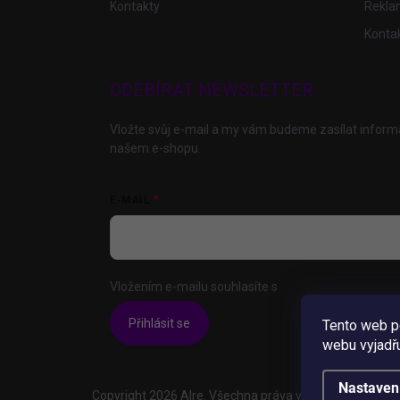
Kontakty
Rekla
Konta
ODEBÍRAT NEWSLETTER
Vložte svůj e-mail a my vám budeme zasílat infor
našem e-shopu.
E-MAIL
Vložením e-mailu souhlasíte s
podmínkami ochrany 
Přihlásit se
Tento web p
webu vyjadřu
Nastaven
Copyright 2026
Alre
. Všechna práva vyhrazena.