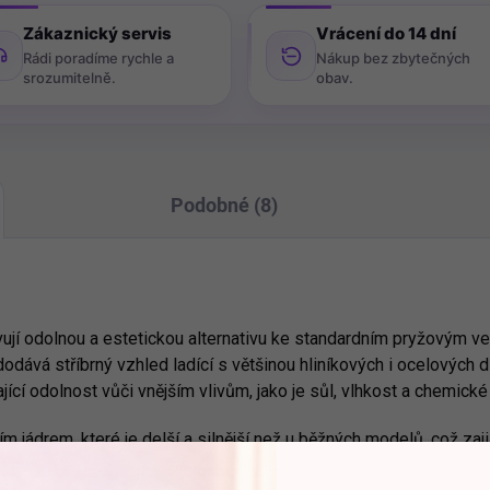
Zákaznický servis
Vrácení do 14 dní
Rádi poradíme rychle a
Nákup bez zbytečných
srozumitelně.
obav.
Podobné (8)
ují odolnou a estetickou alternativu ke standardním pryžovým ve
odává stříbrný vzhled ladící s většinou hliníkových i ocelových d
jící odolnost vůči vnějším vlivům, jako je sůl, vlhkost a chemické 
 jádrem, které je delší a silnější než u běžných modelů, což zajiš
11,3 mm jsou vhodné pro drtivou většinu moderních ráfků osobníc