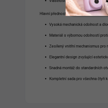
Vlastnosti: antikorozní úprava, zes
Hlavní přednosti:
Vysoká mechanická odolnost a dlo
Materiál s výbornou odolností proti
Zesílený vnitřní mechanismus pro 
Elegantní design zvyšující estetic
Snadná montáž do standardních otv
Kompletní sada pro všechna čtyři 