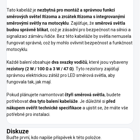
Tato kabeláž je
nezbytná pro montáž a správnou funkci
směrových světel Rizoma a zrcátek Rizoma s integrovanými
směrovými světly na motocyklu
. Zajišťuje, že
směrová světla
budou správně blikat
, což je zásadní pro bezpečnost na silnici a
signalizaci záměru řidiče. Bez této kabeláže by světla nemusela
fungovat správně, což by mohlo ovlivnit bezpečnost a funkčnost
motocyklu.
Každé balení obsahuje
dva svazky vodičů
, které jsou vybaveny
rezistory (2 W / 100
Ω
a 3 W / 47
Ω
)
. Tyto rezistory zajišťují
správnou elektrickou zátěž pro LED směrová světla, aby
fungovala tak, jak mají.
Pokud plánujete namontovat
čtyři směrová světla
, budete
potřebovat
dva tyto balení kabeláže
. Je důležité si
před
nákupem ověřit technické specifikace
a ujistit se, že máte vše
potřebné pro instalaci.
Diskuze
Buďte první, kdo napíše příspěvek k této položce.