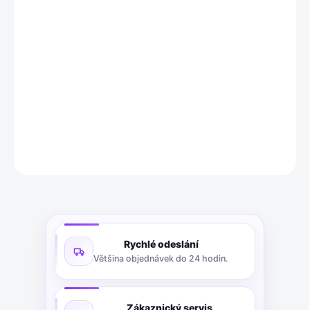
Rizoma Kabeláž EE079H obsahuje dva svazky vodičů s rezistory
(2 W / 100
Ω
a 3 W / 47
Ω
), které jsou nezbytné pro správnou
funkci směrových světel Rizoma a zrcátek Rizoma s
integrovanými směrovými světly pro motocykly. Pro montáž čtyř
směrových světel jsou potřeba dvě tyto balení.
DETAILNÍ INFORMACE
ZEPTAT SE
Rychlé odeslání
Většina objednávek do 24 hodin.
Zákaznický servis