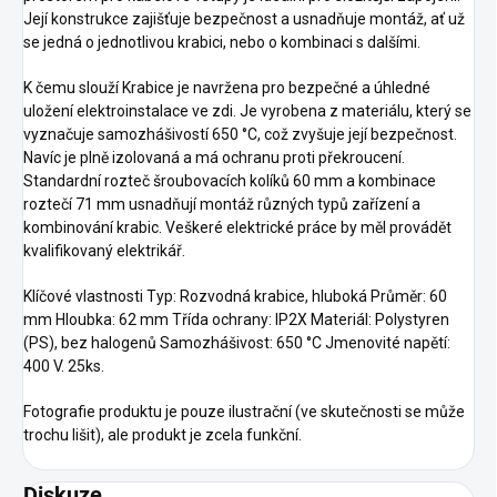
Její konstrukce zajišťuje bezpečnost a usnadňuje montáž, ať už
se jedná o jednotlivou krabici, nebo o kombinaci s dalšími.
K čemu slouží Krabice je navržena pro bezpečné a úhledné
uložení elektroinstalace ve zdi. Je vyrobena z materiálu, který se
vyznačuje samozhášivostí 650 °C, což zvyšuje její bezpečnost.
Navíc je plně izolovaná a má ochranu proti překroucení.
Standardní rozteč šroubovacích kolíků 60 mm a kombinace
roztečí 71 mm usnadňují montáž různých typů zařízení a
kombinování krabic. Veškeré elektrické práce by měl provádět
kvalifikovaný elektrikář.
Klíčové vlastnosti Typ: Rozvodná krabice, hluboká Průměr: 60
mm Hloubka: 62 mm Třída ochrany: IP2X Materiál: Polystyren
(PS), bez halogenů Samozhášivost: 650 °C Jmenovité napětí:
400 V. 25ks.
Fotografie produktu je pouze ilustrační (ve skutečnosti se může
trochu lišit), ale produkt je zcela funkční.
Diskuze