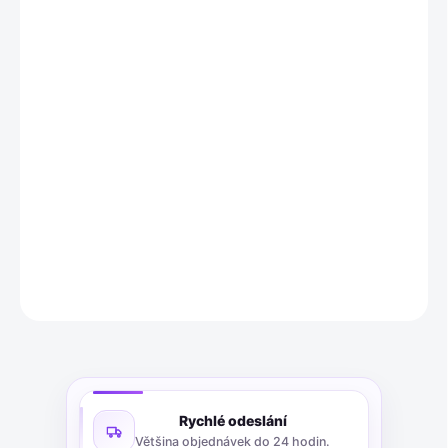
−
+
Přidat do košíku
Tato rozvodná krabice PASD4G25 je určena pro zapuštěnou
montáž s hloubkou 62 mm a průměrem 60 mm. Je vybavena 4
šroubovacími kolíky pro montáž zařízení, zavedením pro trubku
do M25 a nabízí ochranu IP2X. Je vyrobena ze samozhášivého
polystyrenu a je bez halogenů.
DETAILNÍ INFORMACE
ZEPTAT SE
Rychlé odeslání
Většina objednávek do 24 hodin.