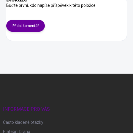
Buďte první, kdo napíše příspěvek k této položce.
Přidat komentář
Z
á
p
a
t
í
INFORMACE PRO VÁS
Často kladené otázky
Platební brána