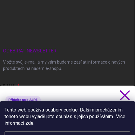
ODEBÍRAT NEWSLETTER
Vložte svůj e-mail a my vám budeme zasílat informace o nových
produktech na našem e-shopu.
E-MAIL
Přidejte se k ALRE
Získejte 5 % slevu
Tento web používá soubory cookie. Dalším procházením
Vložením e-mailu souhlasíte s
podmínkami ochrany osobních údajů
tohoto webu vyjadřujete souhlas s jejich používáním.. Více
Novinky, slevy a tipy jako první.
informací
zde
.
Přihlásit se