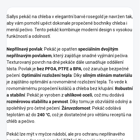
Sallys pekáč na chleba v elegantní barvě rosegold je navržen tak,
aby vám pomohl upéct dokonale propečené bochníky chleba i
menší pečivo. Tento pekáč kombinuje moderní design s vysokou
funkčností a odolností.
Nepřilnavý povlak
: Pekáč je opatřen
speciálním dvojitým
nepřilnavým povlakem
, který zajišťuje snadné vyjímání pečiva.
Texturovaný povrch na dně pekáče dále usnadňuje oddělení
těsta. Povlak je
bez PFOA, PTFE a BPA
, což zaručuje bezpečné
pečení.
Optimální rozložení tepla
: Díky
silným stěnám materiálu
je zajištěno optimální a rovnoměrné rozložení tepla. To vede k
rovnoměrnému propečení koláčů a chleba bez křupání.
Robustní
a stabilní
: Pekáč je vyroben z
uhlíkové oceli
, což mu dodává
rozměrovou stabilitu a pevnost
. Díky tomu je obzvláště odolný a
spolehlivý pro četné pečení.
Žáruvzdornost
: Pekáč odolává
teplotám až do
240 °C
, což je dostatečné pro většinu receptů na
chléb a pečivo.
Pekáč lze mýt v myčce nádobí, ale pro ochranu nepřilnavého