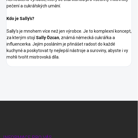
pečení a cukrářských umění.
Kdo je Sally's?
Sally's je mnohem více než jen výrobce. Je to komplexní koncept,
za kterým stojí
Sally Özcan
, známá německá cukrářka a
influencerka. Jejím posláním je přinášet radost do každé
kuchyně a poskytovat ty nejlepší nástroje a suroviny, abyste i vy
mohli tvořit mistrovská díla.
Z
á
p
a
t
í
INFORMACE PRO VÁS