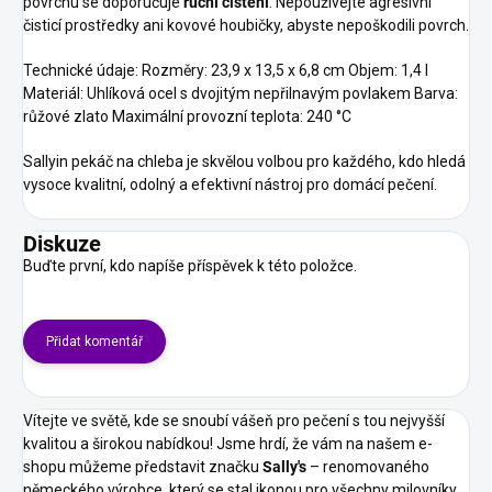
povrchu se doporučuje
ruční čištění
. Nepoužívejte agresivní
čisticí prostředky ani kovové houbičky, abyste nepoškodili povrch.
Technické údaje: Rozměry: 23,9 x 13,5 x 6,8 cm Objem: 1,4 l
Materiál: Uhlíková ocel s dvojitým nepřilnavým povlakem Barva:
růžové zlato Maximální provozní teplota: 240 °C
Sallyin pekáč na chleba je skvělou volbou pro každého, kdo hledá
vysoce kvalitní, odolný a efektivní nástroj pro domácí pečení.
Diskuze
Buďte první, kdo napíše příspěvek k této položce.
Přidat komentář
V
ítejte ve světě, kde se snoubí vášeň pro pečení s tou nejvyšší
kvalitou a širokou nabídkou! Jsme hrdí, že vám na našem e-
shopu můžeme představit značku
Sally's
– renomovaného
německého výrobce, který se stal ikonou pro všechny milovníky