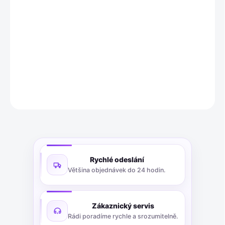
−
+
Přidat do košíku
Spolehlivý dvoupólový jistič Schneider Electric pro ochranu
elektrických obvodů před přetížením a zkratem.
DETAILNÍ INFORMACE
ZEPTAT SE
Rychlé odeslání
Většina objednávek do 24 hodin.
Zákaznický servis
Rádi poradíme rychle a srozumitelně.