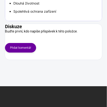
Dlouhá životnost
Spolehlivá ochrana zařízení
Diskuze
Buďte první, kdo napíše příspěvek k této položce.
Přidat komentář
Z
á
p
a