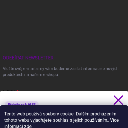
ODEBÍRAT NEWSLETTER
Vložte svůj e-mail a my vám budeme zasílat informace o nových
produktech na našem e-shopu.
E-MAIL
Přidejte se k ALRE
Získejte 5 % slevu
Tento web používá soubory cookie. Dalším procházením
Vložením e-mailu souhlasíte s
podmínkami ochrany osobních údajů
tohoto webu vyjadřujete souhlas s jejich používáním.. Více
Novinky, slevy a tipy jako první.
informací
zde
.