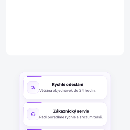
SoldanPlus Kanzlei je závěsný pořadač se dvěma úchyty na spisy
pro zakládání dokumentů z obou stran. Je v barvě světle modrá.
DETAILNÍ INFORMACE
ZEPTAT SE
Rychlé odeslání
Většina objednávek do 24 hodin.
Zákaznický servis
Rádi poradíme rychle a srozumitelně.