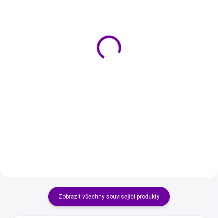
POSLEDNÍ KUS SKLADEM
POSLEDNÍ KUS SKLADEM
EXACOMPTA Kroužkový
Marpa Jansen kreslicí
pořadač PP 4 kroužky 15
papír 130 g/m² vysoce
mm DIN A4 modrý
bílý 50 × 70 cm 10 archů
64 Kč
73 Kč
Do košíku
Do košíku
Kroužkový pořadač EXACOMPTA
Kvalitní kreslicí papír ve vysoce
v elegantní tmavě modré barvě je
bílé barvě s hladkým matným
praktickým a odolným řešením
povrchem vhodný pro kreativní
pro uspořádání dokumentů
tvoření, kreslení, dekorace i
formátu DIN A4. Je vyroben z
školní projekty. Balení obsahuje
neprůhledného polypropylenu
10 archů ve formátu 50...
(PP)...
Zobrazit všechny související produkty