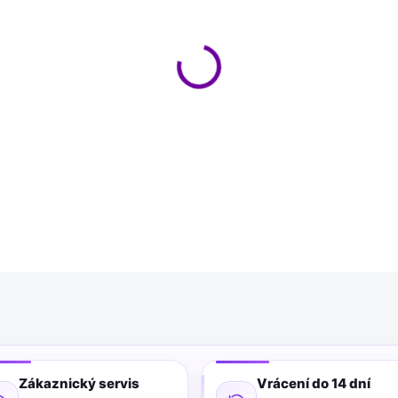
MŮŽEME DORUČIT DO:
11.8.2
−
+
Akrylový tmel Soudal pro dok
aplikace, vysoká odolnost a s
DETAILNÍ INFORMACE
Zákaznický servis
Vrácení do 14 dní