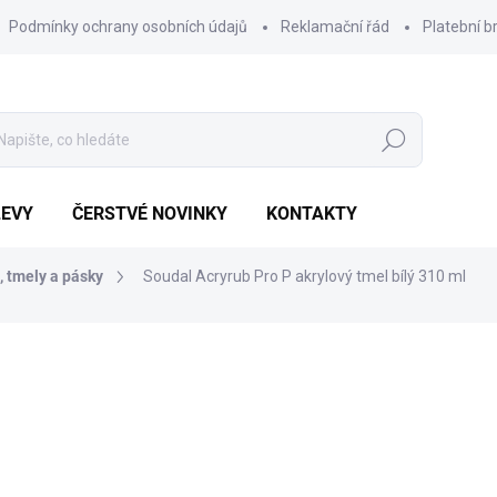
Podmínky ochrany osobních údajů
Reklamační řád
Platební b
Hledat
LEVY
ČERSTVÉ NOVINKY
KONTAKTY
, tmely a pásky
Soudal Acryrub Pro P akrylový tmel bílý 310 ml
Výhodnější o
181 Kč
58 Kč
Měrná
POSLEDNÍ KUS SKLADEM
cena: