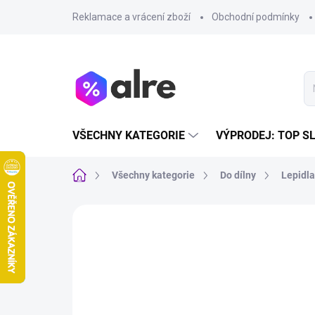
Přejít
Reklamace a vrácení zboží
Obchodní podmínky
na
obsah
VŠECHNY KATEGORIE
VÝPRODEJ: TOP S
Domů
Všechny kategorie
Do dílny
Lepidla
VÝPRODEJ