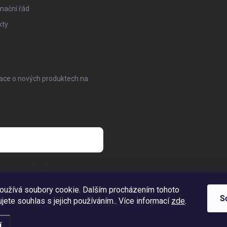
mační řád
kty
mace o nových produktech na
osobních údajů
oužívá soubory cookie. Dalším procházením tohoto
S
jete souhlas s jejich používáním.. Více informací
zde
.
í