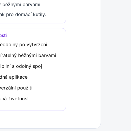
ný běžnými barvami.
ak pro domácí kutily.
osti
ěodolný po vytvrzení
tíratelný běžnými barvami
ibilní a odolný spoj
dná aplikace
erzální použití
uhá životnost