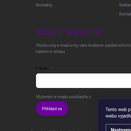
Kontakty
Rekla
Konta
ODEBÍRAT NEWSLETTER
Vložte svůj e-mail a my vám budeme zasílat infor
našem e-shopu.
E-MAIL
Vložením e-mailu souhlasíte s
podmínkami ochrany 
Přihlásit se
Tento web p
webu vyjadřu
Nastaven