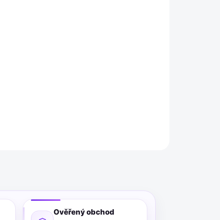
026
MOŽNOSTI DORUČENÍ
Přidat do košíku
onale hladké a přetíratelné spoje. Snadná
polehlivé utěsnění spár bez praskání.
ZEPTAT SE
Ověřený obchod