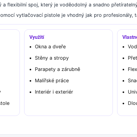
ý a flexibilní spoj, který je voděodolný a snadno přetíratel
omocí vytlačovací pistole je vhodný jak pro profesionály, t
Využití
Vlastn
Okna a dveře
Vod
Stěny a stropy
Pře
Parapety a zárubně
Flex
Malířské práce
Sna
y
Interiér i exteriér
Univ
tole
Dlo