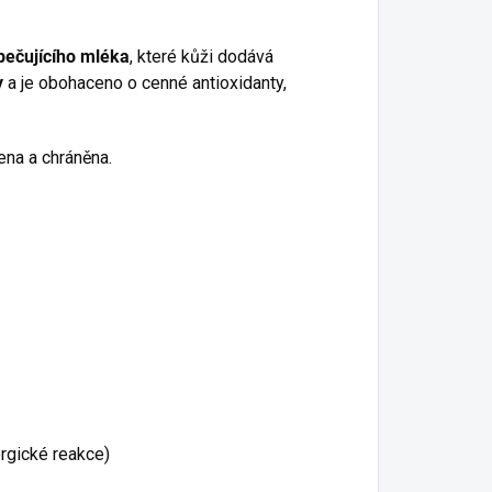
pečujícího mléka
, které kůži dodává
y
a je obohaceno o cenné antioxidanty,
ena a chráněna.
ergické reakce)