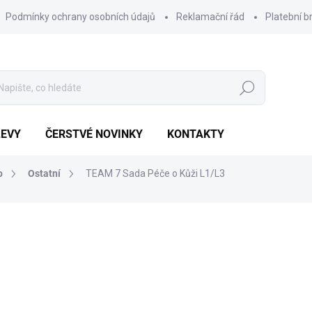
Podmínky ochrany osobních údajů
Reklamační řád
Platební b
Hledat
LEVY
ČERSTVÉ NOVINKY
KONTAKTY
o
Ostatní
TEAM 7 Sada Péče o Kůži L1/L3
Výhodnější o
641 Kč
99 Kč
Měrná
SKLADEM
(25 KS)
cena: