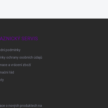
AZNICKÝ SERVIS
dní podmínky
nky ochrany osobních údajů
ace a vrácení zboží
mační řád
kty
mace o nových produktech na