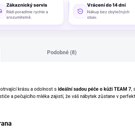
Zákaznický servis
Vrácení do 14 dní
Rádi poradíme rychle a
Nákup bez zbytečných
srozumitelně.
obav.
Podobné (8)
trvající krásu a odolnost s
ideální sadou péče o kůži TEAM 7
,
tiče a pečujícího mléka zajistí, že váš nábytek zůstane v perfek
rana