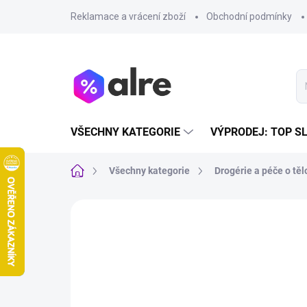
Přejít
Reklamace a vrácení zboží
Obchodní podmínky
na
obsah
VŠECHNY KATEGORIE
VÝPRODEJ: TOP S
Domů
Všechny kategorie
Drogérie a péče o těl
VÝPRODEJ