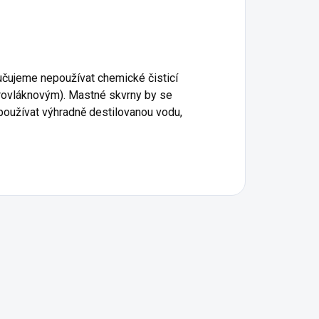
ručujeme nepoužívat chemické čisticí
rovláknovým). Mastné skvrny by se
 používat výhradně destilovanou vodu,