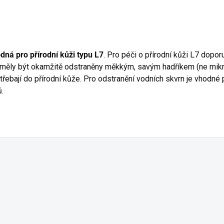
dná pro přírodní kůži typu L7
. Pro péči o přírodní kůži L7 dopo
y měly být okamžitě odstraněny měkkým, savým hadříkem (ne mik
řebají do přírodní kůže. Pro odstranění vodních skvrn je vhodné
.