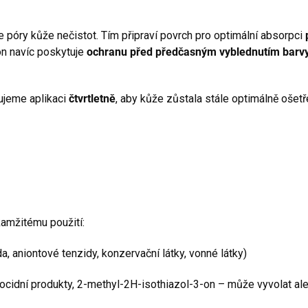
e póry kůže nečistot. Tím připraví povrch pro optimální absorpci
ion navíc poskytuje
ochranu před předčasným vyblednutím barv
ujeme aplikaci
čtvrtletně
, aby kůže zůstala stále optimálně ošetř
kamžitému použití:
a, aniontové tenzidy, konzervační látky, vonné látky)
iocidní produkty, 2-methyl-2H-isothiazol-3-on – může vyvolat al