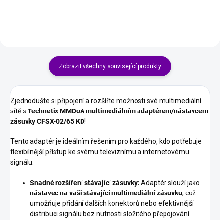
Bluetooth 5.3, 8W,...
obytné vozy i další vozidla s...
Zobrazit všechny související produkty
Zjednodušte si připojení a rozšířte možnosti své multimediální
sítě s
Technetix MMDoA multimediálním adaptérem/nástavcem
zásuvky CFSX-02/65 KD
!
Tento adaptér je ideálním řešením pro každého, kdo potřebuje
flexibilnější přístup ke svému televiznímu a internetovému
signálu.
Snadné rozšíření stávající zásuvky:
Adaptér slouží jako
nástavec na vaši stávající multimediální zásuvku
, což
umožňuje přidání dalších konektorů nebo efektivnější
distribuci signálu bez nutnosti složitého přepojování.