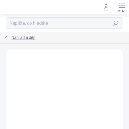
Přejít
na
obsah
Hledat
Náhradní díly