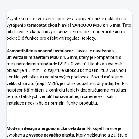
Zvyšte komfort ve svém domově a zároveň snižte náklady na
vytápění s
termostatickou hlavicí VANCOCO M30 x 1.5 mm
. Tato
bílá hlavice s kapalinovým senzorem nabízí moderní design a
pokročilé funkce pro efektivní regulaci teploty.
Kompatibilita a snadná instalace:
Hlavice je navržena s
univerzálním závitem M30 x 1.5 mm
, který je kompatibilní s
mezinárodními standardy BSP a G závitů.
Hloubka závitové
oblasti je 4.5 mm. To zajišťuje širokou kompatibilitu s většinou
ventilových těles a radiátorových podložek. Pokud máte jinou
velikost závitu (např. M28), je nutné použít vhodný adaptér. Pro
nejpřesnější měření a kontrolu teploty doporučujeme instalaci
termostatických ventilů
horizontálně
, nicméně vertikální
instalace neovlivňuje normální funkci produktu.
Moderní design a ergonomické ovládání:
Rukojeť hlavice je
vyrobena z
vysoce pevného plastu
, který nežloutne a zajišťuje