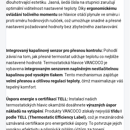
dlouhotrvající estetiku.
Jasná, šedá čísla na stupnici zaručují
optimální viditelnost nastavené teploty.
Díky
ergonomickému
ovládání točivého momentu
se hlavice otáčí plynule ve směru i
proti směru hodinových ručiček, což umožňuje snadné a přesné
nastavení požadované hodnoty bez zbytečného zastavování.
Integrovaný kapalinový senzor pro přesnou kontrolu:
Pohodlí
závisí na tom, jak přesně termostat udržuje teplotu co nejblíže
nastavené hodnotě. Termostatická hlavice VANCOCO je
vybavena
integrovaným senzorem naplněným nestlačitelnou
kapalinou pod vysokým tlakem
. Tento mechanismus zajišťuje
velmi přesnou a citlivou regulaci teploty
, čímž maximalizuje váš
tepelný komfort.
Úspora energie s certifikací TELL:
Instalací našich
termostatických hlavic okamžitě dosáhnete
výrazných úspor
nákladů na vytápění
. Produkty VANCOCO získaly nejvyšší
třídu I
podle TELL (Thermostatic Efficiency Label)
, což je mezinárodně
uznávaná certifikace pro energetické úspory. To potvrzuje jejich
vysokou efektivitu a přispívá k nižším účtům za topení.