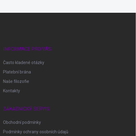
Z
á
p
a
t
í
INFORMACE PRO VÁS
Často kladené otázky
Platební brána
Naše filozofie
Kontakty
ZÁKAZNICKÝ SERVIS
Obchodní podmínky
Podmínky ochrany osobních údajů