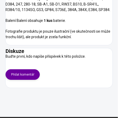
D384, 247, 280-18, SB-A1, SB-D1, RW37, BS10, B-SR41L,
R384/10, 1134SO, GS3, GP84, S736E, 384A, 384X, E384, SP384.
Balení Balení obsahuje
1 kus
baterie.
Fotografie produktu je pouze ilustrační (ve skutečnosti se může
trochu lišit), ale produkt je zcela funkční.
Diskuze
Buďte první, kdo napíše příspěvek k této položce.
Přidat komentář