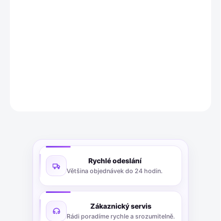
Varta V392 je stříbrooxidová knoflíková baterie o napětí 1,55V a
kapacitě 37mAh. Má rozměry 7,9 mm (průměr) x 3,6 mm (výška)
a váží 0,6 g. Je vhodná pro provozní teploty od -10 do +50 °C a je
alternativou k označením jako SR41SW, SR41, SR736 a dalším.
Balení obsahuje 1 kus.
DETAILNÍ INFORMACE
ZEPTAT SE
Rychlé odeslání
Většina objednávek do 24 hodin.
Zákaznický servis
Rádi poradíme rychle a srozumitelně.