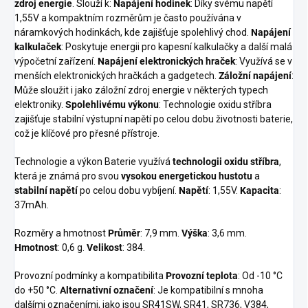
zdroj energie
. Slouží k:
Napájení hodinek
: Díky svému napětí
1,55V a kompaktním rozměrům je často používána v
náramkových hodinkách, kde zajišťuje spolehlivý chod.
Napájení
kalkulaček
: Poskytuje energii pro kapesní kalkulačky a další malá
výpočetní zařízení.
Napájení elektronických hraček
: Využívá se v
menších elektronických hračkách a gadgetech.
Záložní napájení
:
Může sloužit i jako záložní zdroj energie v některých typech
elektroniky.
Spolehlivému výkonu
: Technologie oxidu stříbra
zajišťuje stabilní výstupní napětí po celou dobu životnosti baterie,
což je klíčové pro přesné přístroje.
Technologie a výkon Baterie využívá
technologii oxidu stříbra
,
která je známá pro svou
vysokou energetickou hustotu
a
stabilní napětí
po celou dobu vybíjení.
Napětí
: 1,55V.
Kapacita
:
37mAh.
Rozměry a hmotnost
Průměr
: 7,9 mm.
Výška
: 3,6 mm.
Hmotnost
: 0,6 g.
Velikost
: 384.
Provozní podmínky a kompatibilita
Provozní teplota
: Od -10 °C
do +50 °C.
Alternativní označení
: Je kompatibilní s mnoha
dalšími označeními, jako jsou SR41SW, SR41, SR736, V384,