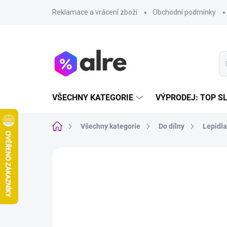
Přejít
Reklamace a vrácení zboží
Obchodní podmínky
na
obsah
VŠECHNY KATEGORIE
VÝPRODEJ: TOP S
Domů
Všechny kategorie
Do dílny
Lepidla