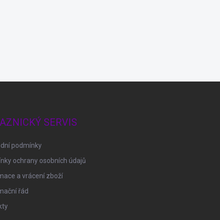
AZNICKÝ SERVIS
dní podmínky
nky ochrany osobních údajů
ace a vrácení zboží
mační řád
kty