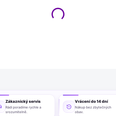
−
+
Dvousložkové lepidlo Epoxy 
univerzální, rychle vytvrzujíc
materiály.
DETAILNÍ INFORMACE
Zákaznický servis
Vrácení do 14 dní
Rádi poradíme rychle a
Nákup bez zbytečných
srozumitelně.
obav.