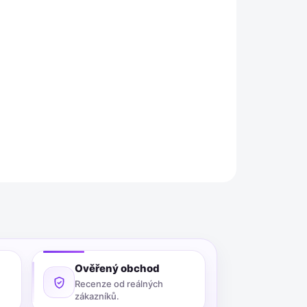
Přidat do košíku
Minute Adhesive od značky Weicon je
í a vysoce transparentní.
Je vhodné pro různé
ZEPTAT SE
Ověřený obchod
Recenze od reálných
zákazníků.