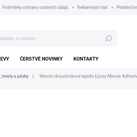
Podmínky ochrany osobních údajů
Reklamační řád
Platební b
Hledat
LEVY
ČERSTVÉ NOVINKY
KONTAKTY
, tmely a pásky
Weicon dvousložkové lepidlo Epoxy Minute Adhesi
Výhodnější o
322 Kč
150 Kč
Měrná
POSLEDNÍ KUSY SKLADEM 
cena:
MŮŽEME DORUČIT DO:
10.8.2