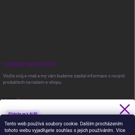
ODEBÍRAT NEWSLETTER
Vložte svůj e-mail a my vám budeme zasílat informace o nových
produktech na našem e-shopu.
E-MAIL
Přidejte se k ALRE
Získejte 5 % slevu
Tento web používá soubory cookie. Dalším procházením
Vložením e-mailu souhlasíte s
podmínkami ochrany osobních údajů
tohoto webu vyjadřujete souhlas s jejich používáním.. Více
Novinky, slevy a tipy jako první.