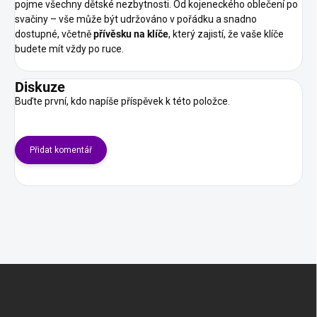
pojme všechny dětské nezbytnosti. Od kojeneckého oblečení po
svačiny – vše může být udržováno v pořádku a snadno
dostupné, včetně
přívěsku na klíče
, který zajistí, že vaše klíče
budete mít vždy po ruce.
Diskuze
Buďte první, kdo napíše příspěvek k této položce.
Přidat komentář
Z
á
p