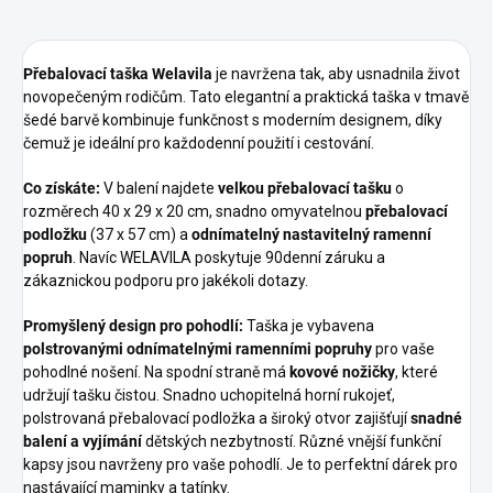
Přebalovací taška Welavila
je navržena tak, aby usnadnila život
novopečeným rodičům. Tato elegantní a praktická taška v tmavě
šedé barvě kombinuje funkčnost s moderním designem, díky
čemuž je ideální pro každodenní použití i cestování.
Co získáte:
V balení najdete
velkou přebalovací tašku
o
rozměrech 40 x 29 x 20 cm, snadno omyvatelnou
přebalovací
podložku
(37 x 57 cm) a
odnímatelný nastavitelný ramenní
popruh
. Navíc WELAVILA poskytuje 90denní záruku a
zákaznickou podporu pro jakékoli dotazy.
Promyšlený design pro pohodlí:
Taška je vybavena
polstrovanými odnímatelnými ramenními popruhy
pro vaše
pohodlné nošení. Na spodní straně má
kovové nožičky
, které
udržují tašku čistou. Snadno uchopitelná horní rukojeť,
polstrovaná přebalovací podložka a široký otvor zajišťují
snadné
balení a vyjímání
dětských nezbytností. Různé vnější funkční
kapsy jsou navrženy pro vaše pohodlí. Je to perfektní dárek pro
nastávající maminky a tatínky.