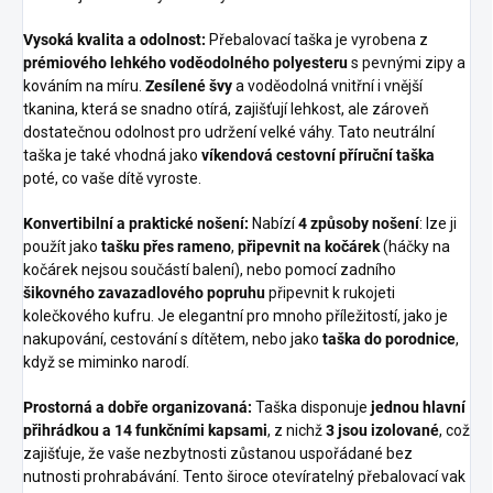
Vysoká kvalita a odolnost:
Přebalovací taška je vyrobena z
prémiového lehkého voděodolného polyesteru
s pevnými zipy a
kováním na míru.
Zesílené švy
a voděodolná vnitřní i vnější
tkanina, která se snadno otírá, zajišťují lehkost, ale zároveň
dostatečnou odolnost pro udržení velké váhy. Tato neutrální
taška je také vhodná jako
víkendová cestovní příruční taška
poté, co vaše dítě vyroste.
Konvertibilní a praktické nošení:
Nabízí
4 způsoby nošení
: lze ji
použít jako
tašku přes rameno
,
připevnit na kočárek
(háčky na
kočárek nejsou součástí balení), nebo pomocí zadního
šikovného zavazadlového popruhu
připevnit k rukojeti
kolečkového kufru. Je elegantní pro mnoho příležitostí, jako je
nakupování, cestování s dítětem, nebo jako
taška do porodnice
,
když se miminko narodí.
Prostorná a dobře organizovaná:
Taška disponuje
jednou hlavní
přihrádkou a 14 funkčními kapsami
, z nichž
3 jsou izolované
, což
zajišťuje, že vaše nezbytnosti zůstanou uspořádané bez
nutnosti prohrabávání. Tento široce otevíratelný přebalovací vak