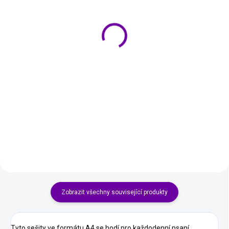
Laminovací fólie ProProd
Barevné Etikety A4
Premium A4 75/80 µm
Avery Zweckform 70x37
100 kusů
mm červené
189 Kč
300 Kč
Do košíku
Do košíku
Laminovací fólie ProProd
Etikety Avery Zweckform ve
Premium jsou navrženy pro
formátu A4 jsou v intenzivní
ochranu a prodloužení životnosti
červené barvě a mají rozměr 70 x
vašich dokumentů, fotografií či
37 mm. Jsou vyrobeny z papíru a
certifikátů. Poskytují spolehlivou
jsou ideální pro tematické
bariéru proti vlhkosti,...
označování dokumentů a...
Zobrazit všechny související produkty
Tyto sešity ve formátu A4 se hodí pro každodenní psaní,