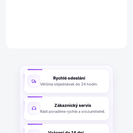
Sada dvou linkovaných sešitů A4. Jeden sešit je černý s
červenou a druhý šedý s oranžovou.
DETAILNÍ INFORMACE
ZEPTAT SE
Rychlé odeslání
Většina objednávek do 24 hodin.
Zákaznický servis
Rádi poradíme rychle a srozumitelně.
Vrácení do 14 dní