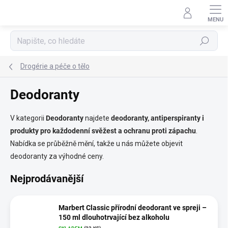
Přejít
na
obsah
Hledat
Drogérie a péče o tělo
Deodoranty
V kategorii
Deodoranty
najdete
deodoranty, antiperspiranty i
produkty pro každodenní svěžest a ochranu proti zápachu
.
Nabídka se průběžně mění, takže u nás můžete objevit
deodoranty za výhodné ceny.
Nejprodávanější
Marbert Classic přírodní deodorant ve spreji –
150 ml dlouhotrvající bez alkoholu