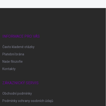
Z
á
p
a
t
í
INFORMACE PRO VÁS
Často kladené otázky
Platební brána
Naše filozofie
Kontakty
ZÁKAZNICKÝ SERVIS
Obchodní podmínky
Podmínky ochrany osobních údajů