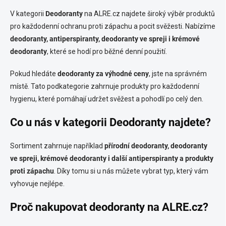
a
c
V kategorii
Deodoranty
na ALRE.cz najdete široký výběr produktů
í
pro každodenní ochranu proti zápachu a pocit svěžesti. Nabízíme
p
deodoranty, antiperspiranty, deodoranty ve spreji i krémové
r
v
deodoranty
, které se hodí pro běžné denní použití.
k
y
Pokud hledáte
deodoranty za výhodné ceny
, jste na správném
v
místě. Tato podkategorie zahrnuje produkty pro každodenní
ý
p
hygienu, které pomáhají udržet svěžest a pohodlí po celý den.
i
s
Co u nás v kategorii Deodoranty najdete?
u
Sortiment zahrnuje například
přírodní deodoranty, deodoranty
ve spreji, krémové deodoranty i další antiperspiranty a produkty
proti zápachu
. Díky tomu si u nás můžete vybrat typ, který vám
vyhovuje nejlépe.
Proč nakupovat deodoranty na ALRE.cz?