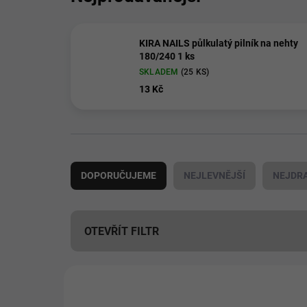
KIRA NAILS půlkulatý pilník na nehty
180/240 1 ks
SKLADEM
(25 KS)
13 Kč
Ř
a
DOPORUČUJEME
NEJLEVNĚJŠÍ
NEJDRA
z
e
n
í
OTEVŘÍT FILTR
p
r
V
o
ý
📦 PRÁVĚ VYBALENO
d
51133
p
u