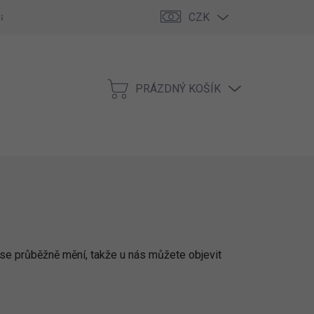
CZK
rána
Kontakty
PRÁZDNÝ KOŠÍK
NÁKUPNÍ
KOŠÍK
 se průběžně mění, takže u nás můžete objevit