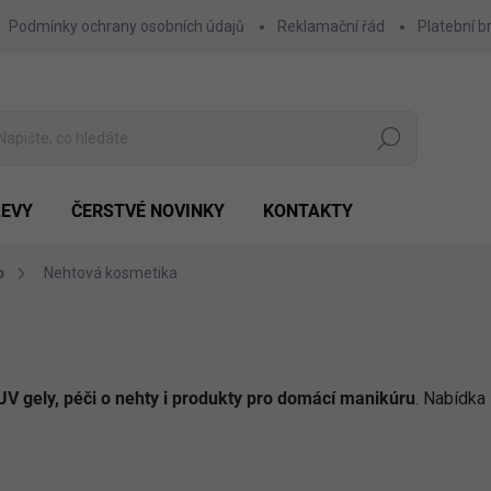
Podmínky ochrany osobních údajů
Reklamační řád
Platební b
Hledat
LEVY
ČERSTVÉ NOVINKY
KONTAKTY
o
Nehtová kosmetika
 UV gely, péči o nehty i produkty pro domácí manikúru
. Nabídka