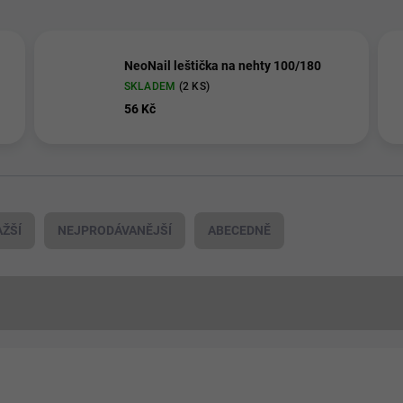
NeoNail leštička na nehty 100/180
SKLADEM
(2 KS)
56 Kč
ŽŠÍ
NEJPRODÁVANĚJŠÍ
ABECEDNĚ
📦 PRÁVĚ VYBALENO
51058