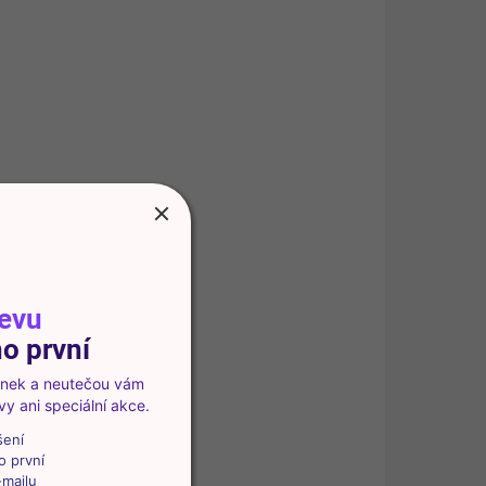
SKLADEM
(1 KS)
Eva Schmitt ProCare+ nůžky na
nehtovou kůžičku
110 Kč
Do košíku
Precizní nůžky na nehtovou kůžičku umožňují
přesnou a šetrnou úpravu nehtového okolí.
Saténový povrch zajišťuje elegantní vzhled a
levu
příjemnou manipulaci.
o první
vinek a neutečou vám
y ani speciální akce.
šení
📦 PRÁVĚ VYBALENO
50623
o první
-mailu