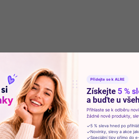
SKLADEM
(1 KS)
ElinaMed pilníky na nehty 2 ks
29 Kč
Do košíku
Praktická sada pilníků na nehty pro snadné
zkrácení, tvarování a uhlazení nehtů. Ideální pro
pravidelnou domácí manikúru.
Přidejte se k ALRE
Získejte
5 % s
a buďte u všeh
Přihlaste se k odběru no
žádné nové produkty, slev
✓
5 % sleva hned po přihlá
📦 PRÁVĚ VYBALENO
50626
✓
Novinky, slevy a akce jak
✓
Speciální tipy přímo do e