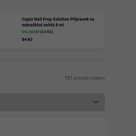
Cupio Nail Prep Solution Přípravek na
odmaštění nehtů 8 ml
SKLADEM
(24 KS)
84 Kč
121
položek celkem
📦 PRÁVĚ VYBALENO
51031