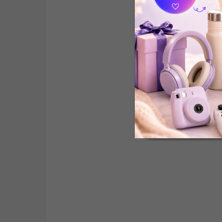
SKLADEM
(1 KS)
NeoNail Modeling Base Calcium
Blush Boomer UV/LED báze 7,2 ml
230 Kč
Do košíku
NeoNail Modeling Base Calcium Blush Boomer je