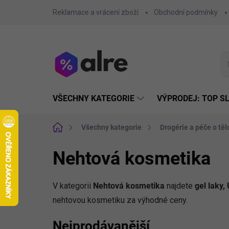
Přejít
Reklamace a vrácení zboží
Obchodní podmínky
na
obsah
VŠECHNY KATEGORIE
VÝPRODEJ: TOP S
Domů
Všechny kategorie
Drogérie a péče o těl
Nehtová kosmetika
V kategorii
Nehtová kosmetika
najdete
gel laky,
nehtovou kosmetiku za výhodné ceny.
Nejprodávanější