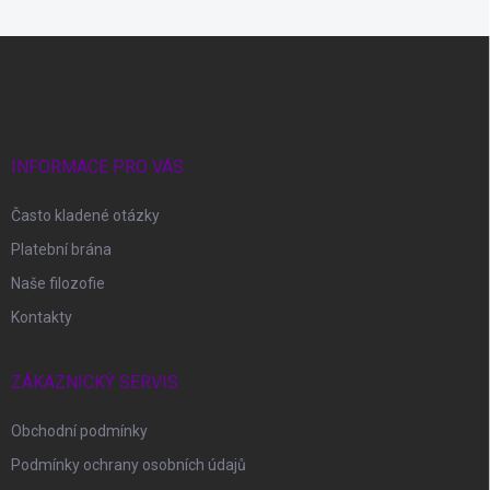
Z
á
p
a
t
í
INFORMACE PRO VÁS
Často kladené otázky
Platební brána
Naše filozofie
Kontakty
ZÁKAZNICKÝ SERVIS
Obchodní podmínky
Podmínky ochrany osobních údajů