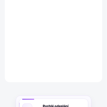
−
+
Přidat do košíku
AMN Powerdünger je organicko minerální NPK hnojivo (6.5-1.5-
3.0) s obsahem železa, které podporuje zdraví a sílu rostlin.
Obsahuje rostlinné produkty fermentace, hlavní a vedlejší živiny,
stopové prvky, chelát železa z jedlové kůry, vitamíny a
homeopatický komplex. Tento 1litrový koncentrát vystačí na
200–300 litrů zálivkového nebo postřikového roztoku a je vhodný
pro všechny rostliny. U bylinných rostlin jsou výsledky viditelné
cca 8 dnů.
DETAILNÍ INFORMACE
ZEPTAT SE
Rychlé odeslání