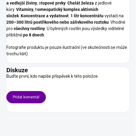
a vedlejší živiny
, s
topové prvky
.
Chelát železa
z jedlové
kůry.
Vitamíny
, h
omeopatický komplex aktivních
složek
.
Koncentrace a vydatnost
:
1 litr koncentrátu
vystačí na
200–300 litrů postřikového nebo zálivkového roztoku
. Vhodné
pro
všechny rostliny
. U bylinných rostlin jsou výsledky viditelné
přibližně
po 8 dnech
.
Fotografie produktu je pouze ilustrační (ve skutečnosti se může
trochu lišit).
Diskuze
Buďte první, kdo napíše příspěvek k této položce.
Přidat komentář