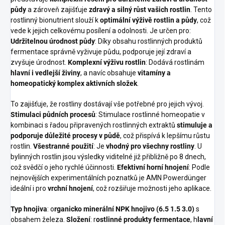
půdy
a zároveň zajišťuje
zdravý a silný růst vašich rostlin
. Tento
rostlinný bionutrient slouží k
optimální výživě rostlin a půdy
, což
vede k jejich celkovému posílení a odolnosti. Je určen pro:
Udržitelnou úrodnost půdy
: Díky obsahu rostlinných produktů
fermentace správně vyživuje půdu, podporuje její zdraví a
zvyšuje úrodnost.
Komplexní výživu rostlin
: Dodává rostlinám
hlavní i vedlejší živiny
, a navíc obsahuje
vitamíny a
homeopatický komplex aktivních složek
.
To zajišťuje, že rostliny dostávají vše potřebné pro jejich vývoj.
Stimulaci půdních procesů
: Stimulace rostlinné homeopatie v
kombinaci s řadou připravených rostlinných extraktů
stimuluje a
podporuje důležité procesy v půdě
, což přispívá k lepšímu růstu
rostlin.
Všestranné použití
: Je
vhodný pro všechny rostliny
. U
bylinných rostlin jsou výsledky viditelné již přibližně po 8 dnech,
což svědčí o jeho rychlé účinnosti.
Efektivní horní hnojení
: Podle
nejnovějších experimentálních poznatků je AMN Powerdünger
ideální i pro
vrchní hnojení
, což rozšiřuje možnosti jeho aplikace.
Typ hnojiva
: o
rganicko minerální NPK hnojivo (6.5 1.5 3.0)
s
obsahem železa.
Složení
: r
ostlinné produkty fermentace
, h
lavní