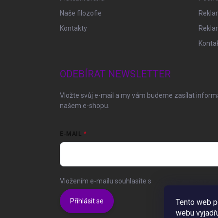
Naše filozofie
Reklam
Kontakty
Rekla
Konta
ODEBÍRAT NEWSLETTER
Vložte svůj e-mail a my vám budeme zasílat infor
našem e-shopu.
E-MAIL
Vložením e-mailu souhlasíte s
podmínkami ochrany 
Přihlásit se
Tento web p
webu vyjadřu