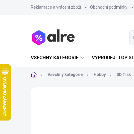
Přejít
Reklamace a vrácení zboží
Obchodní podmínky
na
obsah
VŠECHNY KATEGORIE
VÝPRODEJ: TOP S
Domů
Všechny kategorie
Hobby
3D Tisk
VÝPRODEJ