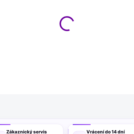
MŮŽEME DORUČIT DO:
11.8.2
−
+
Bambu Lab PETG HF - bílá, 1kg
povrch.
DETAILNÍ INFORMACE
Zákaznický servis
Vrácení do 14 dní