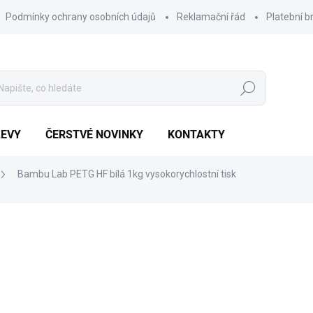
Podmínky ochrany osobních údajů
Reklamační řád
Platební b
Hledat
LEVY
ČERSTVÉ NOVINKY
KONTAKTY
Bambu Lab PETG HF bílá 1kg vysokorychlostní tisk
Výhodnější o
799 Kč
360 Kč
Měrná
POSLEDNÍ KUS SKLADEM
cena: