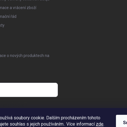
ace a vrácení zboží
mační řád
kty
mace o nových produktech na
osobních údajů
oužívá soubory cookie. Dalším procházením tohoto
S
jete souhlas s jejich používáním.. Více informací
zde
.