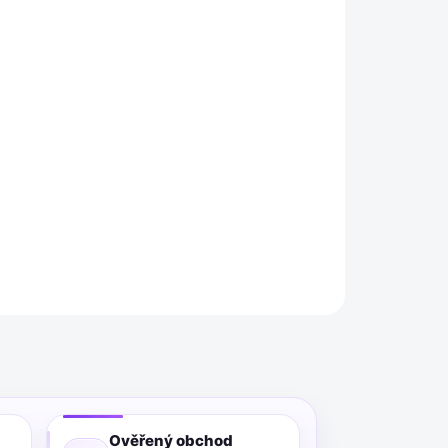
026
MOŽNOSTI DORUČENÍ
Přidat do košíku
, vysokorychlostní tisk, pevný, pružný, lesklý
ZEPTAT SE
Ověřený obchod