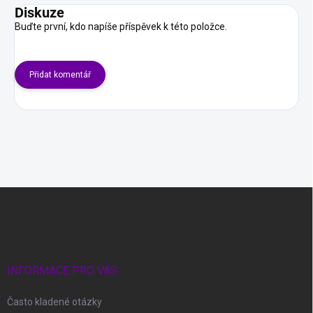
Diskuze
Buďte první, kdo napíše příspěvek k této položce.
Přidat komentář
Z
á
p
a
t
í
INFORMACE PRO VÁS
Často kladené otázky