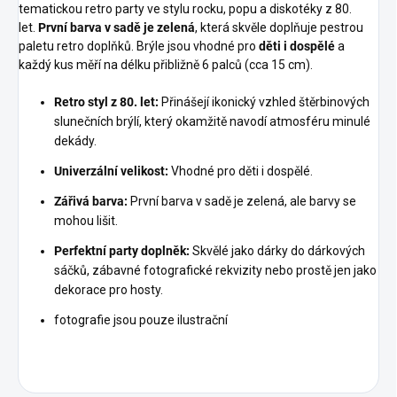
tematickou retro party ve stylu rocku, popu a diskotéky z 80.
let.
První barva v sadě je zelená
, která skvěle doplňuje pestrou
paletu retro doplňků. Brýle jsou vhodné pro
děti i dospělé
a
každý kus měří na délku přibližně 6 palců (cca 15 cm).
Retro styl z 80. let:
Přinášejí ikonický vzhled štěrbinových
slunečních brýlí, který okamžitě navodí atmosféru minulé
dekády.
Univerzální velikost:
Vhodné pro děti i dospělé.
Zářivá barva:
První barva v sadě je zelená, ale barvy se
mohou lišit.
Perfektní party doplněk:
Skvělé jako dárky do dárkových
sáčků, zábavné fotografické rekvizity nebo prostě jen jako
dekorace pro hosty.
fotografie jsou pouze ilustrační