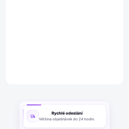
MOŽNOSTI
DORUČENÍ
−
+
Přidat do košíku
Bombom Tree brýle ve stylu závěrky, zelené. Retro sluneční brýle
z 80. let pro děti i dospělé. Ideální jako party doplněk nebo
rekvizita. Fotografie je ilustrační, barvy se mohou lišit.
DETAILNÍ INFORMACE
ZEPTAT SE
Rychlé odeslání
Většina objednávek do 24 hodin.