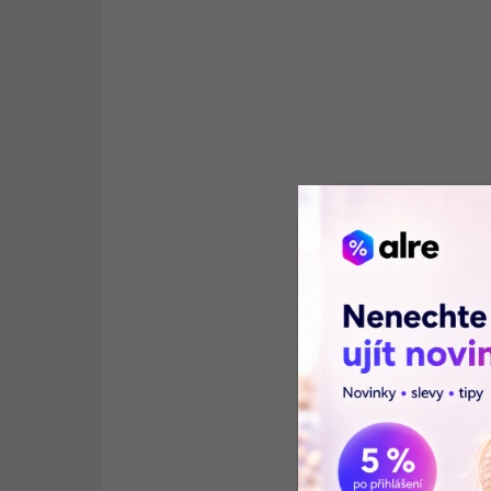
SKLADEM
(2 KS)
Ariel Color+ prací gel 100 praní 4,5 l
620 Kč
Do košíku
Prací gel Ariel Color+ účinně odstraňuje nečistoty
a pomáhá zachovat sytost barevného prádla.
Koncentrované složení vystačí až na 100 pracích
cyklů.
📦 PRÁVĚ VYBALENO
50926