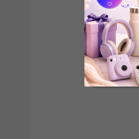
SKLADEM
(1 KS)
Persil Universal 4v1 prací kapsle 76
ks
550 Kč
Do košíku
Prací kapsle Persil 4v1 účinně odstraňují skvrny,