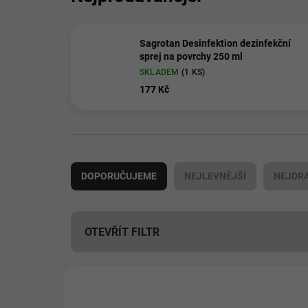
Sagrotan Desinfektion dezinfekční
sprej na povrchy 250 ml
SKLADEM
(1 KS)
177 Kč
Ř
a
DOPORUČUJEME
NEJLEVNĚJŠÍ
NEJDRA
z
e
n
í
OTEVŘÍT FILTR
p
r
V
o
ý
📦 PRÁVĚ VYBALENO
d
51163
p
u