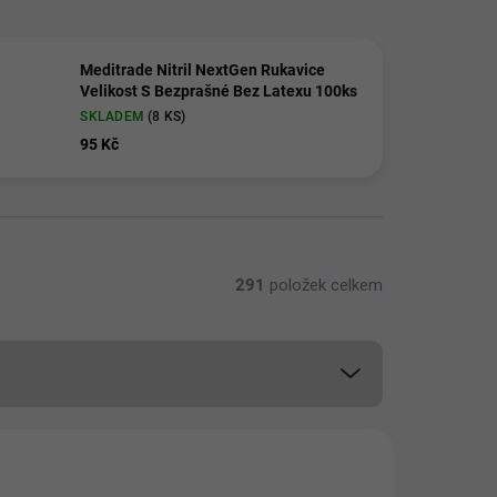
Meditrade Nitril NextGen Rukavice
Velikost S Bezprašné Bez Latexu 100ks
SKLADEM
(8 KS)
95 Kč
291
položek celkem
📦 PRÁVĚ VYBALENO
51013