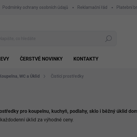
Podmínky ochrany osobních údajů
Reklamační řád
Platební b
Hledat
LEVY
ČERSTVÉ NOVINKY
KONTAKTY
Koupelna, WC a Úklid
Čistící prostředky
ostředky pro koupelnu, kuchyň, podlahy, sklo i běžný úklid do
 každodenní úklid za výhodné ceny.