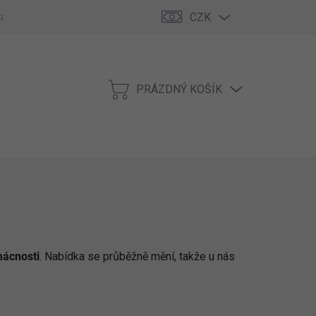
CZK
rána
Kontakty
PRÁZDNÝ KOŠÍK
NÁKUPNÍ
KOŠÍK
mácnosti
. Nabídka se průběžně mění, takže u nás