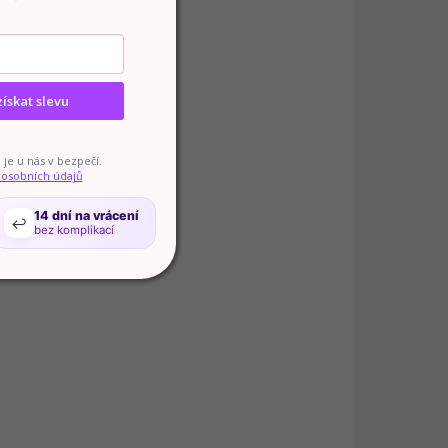
získat slevu
je u nás v bezpečí.
 osobních údajů
14 dní na vrácení
↩️
SKLADEM
bez komplikací
(1 KS)
Rational mycí tablety 100 ks 6 kg
2 700 Kč
Do košíku
Vysoce koncentrované mycí tablety zajišťují
maximální čisticí účinek pro konvektomaty