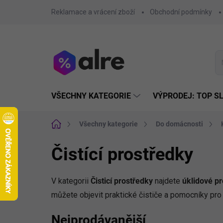
Přejít
Reklamace a vrácení zboží
Obchodní podmínky
na
obsah
VŠECHNY KATEGORIE
VÝPRODEJ: TOP S
Domů
Všechny kategorie
Do domácnosti
Čistící prostředky
V kategorii
Čisticí prostředky
najdete
úklidové pr
můžete objevit praktické čističe a pomocníky pro
Nejprodávanější