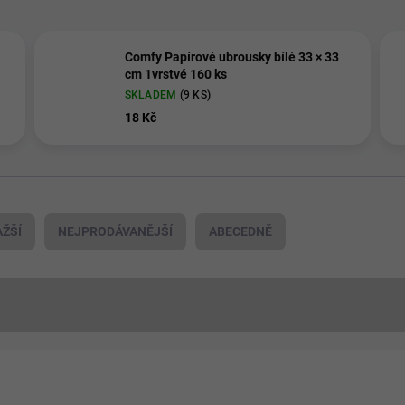
Comfy Papírové ubrousky bílé 33 × 33
cm 1vrstvé 160 ks
SKLADEM
(9 KS)
18 Kč
ŽŠÍ
NEJPRODÁVANĚJŠÍ
ABECEDNĚ
📦 PRÁVĚ VYBALENO
51052