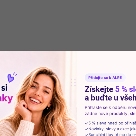
SKLADEM
(1 KS)
Jura Claris Blue vodní filtry 3 ks
990 Kč
Do košíku
Vodní filtry Jura Claris Blue pomáhají zlepšit
kvalitu vody, chrání kávovar před vodním
kamenem a podporují čistou chuť kávy. Balení
Přidejte se k ALRE
obsahuje 3 originálně zabalené filtry.
Získejte
5 % s
a buďte u všeh
Přihlaste se k odběru no
žádné nové produkty, slev
📦 PRÁVĚ VYBALENO
50902
✓
5 % sleva hned po přihlá
✓
Novinky, slevy a akce jak
✓
Speciální tipy přímo do e