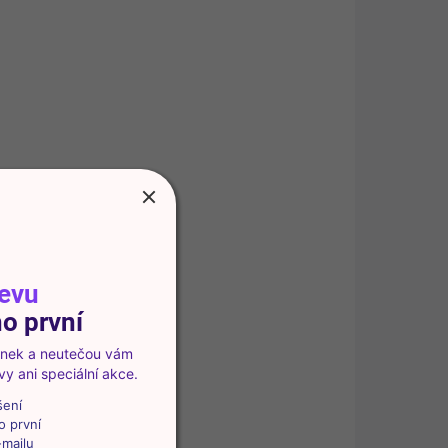
SKLADEM
(5 KS)
De'Longhi vodní filtr do kávovaru
155 Kč
Do košíku
Vodní filtr zlepšuje kvalitu vody, pomáhá chránit
kávovar před vodním kamenem a přispívá k
plnější chuti kávy. Jednoduše se instaluje a vydrží
až 2 měsíce používání.
levu
o první
vinek a neutečou vám
y ani speciální akce.
📦 PRÁVĚ VYBALENO
50857
šení
o první
-mailu