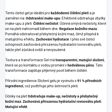
Tento čisticí gel je ideální pro
každodenní čištění pleti
a je
zaměřen na:
Odstranění make-upu
: Efektivně odstraňuje zbytky
make-upu z pleti.
Čištění nečistot
: Účinně smývá nečistoty, které
se na pleti nahromadí během dne.
Regulace kožního mazu
:
Pomáhá odstraňovat přebytečný kožní maz, čímž přispívá k
matujícímu efektu.
Zachování hydratace
: I přes své čisticí
schopnosti zachovává přirozenou hydratační rovnováhu pleti,
takže pleť zůstává svěží a nevysušená.
Textura a transformace Gel má
transparentní, matující složení
,
které se po kontaktu s vodou promění v
hedvábnou pěnu
. Tato
transformace zajišťuje příjemný pocit během čištění.
Přírodní ingredience Složení gelu je vyvinuto s
91 % přírodních
ingrediencí
, což podtrhuje jeho šetrnost k pleti.
Účinky na pleť
Odstraňuje make-up, nečistoty a přebytečný
kožní maz
.
Zachovává přirozenou hydratační rovnováhu pleti
.
Matující efekt
.