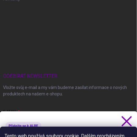
ODEBÍRAT NEWSLETTER
Vložte svůj e-mail a my vám budeme zasílat informace o nových
produktech na našem e-shopu.
E-MAIL
Přidejte se k ALRE
Získejte 5 % slevu
Tento web používá soubory cookie. Dalším procházením