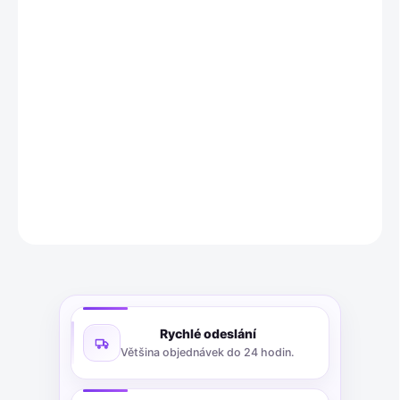
Clarins RE-MOVE My Clarins Čisticí gel je transparentní, matující
gel o objemu 30 ml, který se po kontaktu s vodou promění v
hedvábnou pěnu. Účinně odstraňuje make-up, nečistoty a
přebytečný kožní maz, přičemž zachovává přirozenou
hydratační rovnováhu pleti. Jeho složení je z 91 % přírodních
ingrediencí.
DETAILNÍ INFORMACE
ZEPTAT SE
Rychlé odeslání
Většina objednávek do 24 hodin.