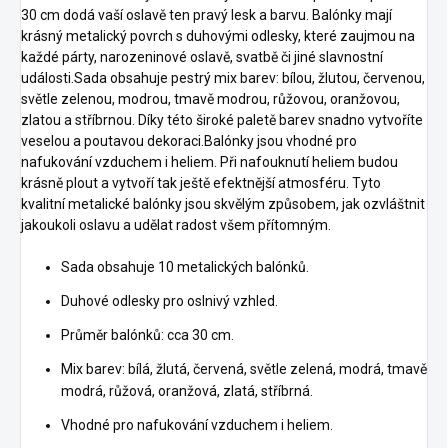
30 cm dodá vaší oslavě ten pravý lesk a barvu. Balónky mají
krásný metalický povrch s duhovými odlesky, které zaujmou na
každé párty, narozeninové oslavě, svatbě či jiné slavnostní
události.Sada obsahuje pestrý mix barev: bílou, žlutou, červenou,
světle zelenou, modrou, tmavě modrou, růžovou, oranžovou,
zlatou a stříbrnou. Díky této široké paletě barev snadno vytvoříte
veselou a poutavou dekoraci.Balónky jsou vhodné pro
nafukování vzduchem i heliem. Při nafouknutí heliem budou
krásně plout a vytvoří tak ještě efektnější atmosféru. Tyto
kvalitní metalické balónky jsou skvělým způsobem, jak ozvláštnit
jakoukoli oslavu a udělat radost všem přítomným.
Sada obsahuje 10 metalických balónků.
Duhové odlesky pro oslnivý vzhled.
Průměr balónků: cca 30 cm.
Mix barev: bílá, žlutá, červená, světle zelená, modrá, tmavě
modrá, růžová, oranžová, zlatá, stříbrná.
Vhodné pro nafukování vzduchem i heliem.