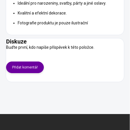
Ideální pro narozeniny, svatby, párty a jiné oslavy.
Kvalitní a efektní dekorace.
Fotografie produktu je pouze ilustrační
Diskuze
Buďte první, kdo napíše příspěvek k této položce.
Přidat komentář
Z
á
p