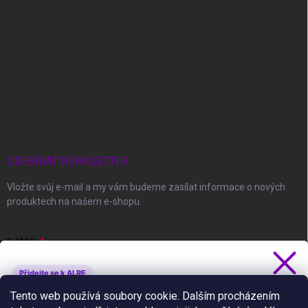
ODEBÍRAT NEWSLETTER
Vložte svůj e-mail a my vám budeme zasílat informace o nových
produktech na našem e-shopu.
E-MAIL
Přidejte se k ALRE
Získejte 5 % slevu
Tento web používá soubory cookie. Dalším procházením