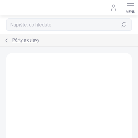
Přejít
na
obsah
Hledat
Párty a oslavy
VÝPRODEJ