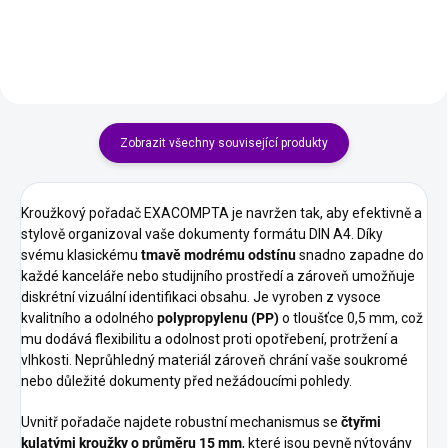
diář s...
nebo cestovních doplňků v...
Zobrazit všechny související produkty
Kroužkový pořadač EXACOMPTA je navržen tak, aby efektivně a
stylově organizoval vaše dokumenty formátu DIN A4. Díky
svému klasickému
tmavě modrému odstínu
snadno zapadne do
každé kanceláře nebo studijního prostředí a zároveň umožňuje
diskrétní vizuální identifikaci obsahu. Je vyroben z vysoce
kvalitního a odolného
polypropylenu (PP)
o tloušťce 0,5 mm, což
mu dodává flexibilitu a odolnost proti opotřebení, protržení a
vlhkosti. Neprůhledný materiál zároveň chrání vaše soukromé
nebo důležité dokumenty před nežádoucími pohledy.
Uvnitř pořadače najdete robustní mechanismus se
čtyřmi
kulatými kroužky o průměru 15 mm
, které jsou pevně nýtovány