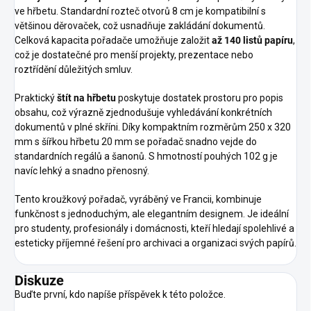
ve hřbetu. Standardní rozteč otvorů 8 cm je kompatibilní s
většinou děrovaček, což usnadňuje zakládání dokumentů.
Celková kapacita pořadače umožňuje založit
až 140 listů papíru
,
což je dostatečné pro menší projekty, prezentace nebo
roztřídění důležitých smluv.
Praktický
štít na hřbetu
poskytuje dostatek prostoru pro popis
obsahu, což výrazně zjednodušuje vyhledávání konkrétních
dokumentů v plné skříni. Díky kompaktním rozměrům 250 x 320
mm s šířkou hřbetu 20 mm se pořadač snadno vejde do
standardních regálů a šanonů. S hmotností pouhých 102 g je
navíc lehký a snadno přenosný.
Tento kroužkový pořadač, vyráběný ve Francii, kombinuje
funkčnost s jednoduchým, ale elegantním designem. Je ideální
pro studenty, profesionály i domácnosti, kteří hledají spolehlivé a
esteticky příjemné řešení pro archivaci a organizaci svých papírů.
Diskuze
Buďte první, kdo napíše příspěvek k této položce.