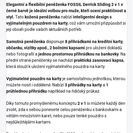
Elegantní a flexibilní peněženka FOSSIL Derrick Sliding 2 v 1 v
černé barvě je ideální volbou pro muže, kteří ocení praktičnost a
styl.
Tato
kožená peněženka
nabízí
inteligentní design s
vyjímatelným pouzdrem na karty
, což vám umožní přizpůsobit si
její obsah podle vašich aktuálních potřeb.
Samotná peněženka
disponuje
8 přihrádkami na kreditní karty,
občanku, vizitky apod., 2 bočními kapsami
pro uložení dokladů
nebo fotografií a
jednou prostornou přihrádkou na bankovky
. Na
přední straně peněženky se nachází
praktická zasouvací kapsa
,
která slouží k uložení vyjímatelného pouzdra na karty.
Vyjímatelné pouzdro na karty
je samostatnou jednotkou, kterou
můžete nosit i odděleně. Nabízí
3 přihrádky na karty
a
1
průhlednou přihrádku
například na řidičský průkaz.
Díky tomuto promyšlenému konceptu
2 v 1
si můžete každý den
zvolit, zda s sebou ponesete celou peněženku s bankovkami a
větším množstvím karet, nebo pouze tenké pouzdro s
nejdůležitějšími kartami.