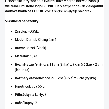
Peněženka je vyrobena z
kvalitní kůže
v černé barvě a zdobí ji
viditelně umístěné logo FOSSIL
. Celý set je dodáván v
elegantní
dárkové krabičce FOSSIL
, což z ní činí skvělý tip na dárek.
Vlastnosti peněženky:
Značka:
FOSSIL
Model:
Derrick Sliding 2 in 1
Barva:
Černá (Black)
Materiál:
Kůže
Rozměry zavřené:
cca 11 cm (šířka) x 9 cm (výška) x 2 cm
(hloubka)
Rozměry otevřené:
cca 22,5 cm (šířka) x 9 cm (výška)
Hmotnost:
cca 55 g
Přihrádky na karty:
8
Boční kapsy:
2