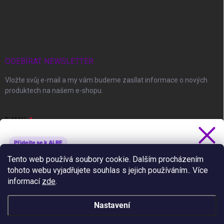
ODEBÍRAT NEWSLETTER
Vložte svůj e-mail a my vám budeme zasílat informace o nových
produktech na našem e-shopu.
E-MAIL
Přidejte se k ALRE
Získejte 5 % slevu
Tento web používá soubory cookie. Dalším procházením
Vložením e-mailu souhlasíte s
podmínkami ochrany osobních údajů
tohoto webu vyjadřujete souhlas s jejich používáním.. Více
Novinky, slevy a tipy jako první.
informací
zde
.
Přihlásit se
Nastavení
Ano, chci se přihlásit