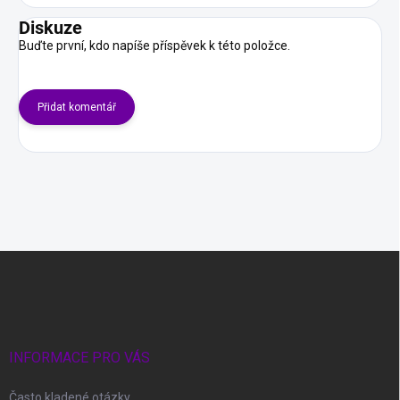
Diskuze
Buďte první, kdo napíše příspěvek k této položce.
Přidat komentář
Z
á
p
a
t
í
INFORMACE PRO VÁS
Často kladené otázky