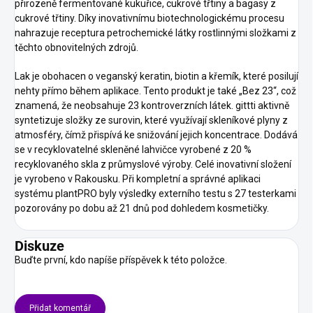
přirozeně fermentované kukuřice, cukrové třtiny a bagasy z
cukrové třtiny. Díky inovativnímu biotechnologickému procesu
nahrazuje receptura petrochemické látky rostlinnými složkami z
těchto obnovitelných zdrojů.
Lak je obohacen o veganský keratin, biotin a křemík, které posilují
nehty přímo během aplikace. Tento produkt je také „Bez 23“, což
znamená, že neobsahuje 23 kontroverzních látek. gittti aktivně
syntetizuje složky ze surovin, které využívají skleníkové plyny z
atmosféry, čímž přispívá ke snižování jejich koncentrace. Dodává
se v recyklovatelné skleněné lahvičce vyrobené z 20 %
recyklovaného skla z průmyslové výroby. Celé inovativní složení
je vyrobeno v Rakousku. Při kompletní a správné aplikaci
systému plantPRO byly výsledky externího testu s 27 testerkami
pozorovány po dobu až 21 dnů pod dohledem kosmetičky.
Diskuze
Buďte první, kdo napíše příspěvek k této položce.
Přidat komentář