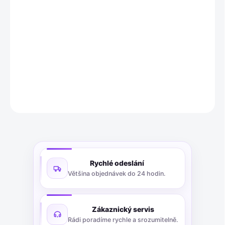
gitti č. 01+ je inovativní gelový lak na nehty o objemu 10 ml s
vysoce pigmentovanými barvami. Obsahuje až 70 % přírodních
složek z obnovitelných zdrojů, je obohacen o veganský keratin,
biotin a křemík pro posílení nehtů a je formulován bez HEMA a
HPMA pro minimalizaci podráždění.
DETAILNÍ INFORMACE
ZEPTAT SE
Rychlé odeslání
Většina objednávek do 24 hodin.
Zákaznický servis
Rádi poradíme rychle a srozumitelně.