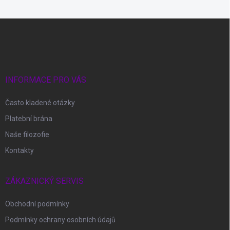
Z
á
p
a
t
í
INFORMACE PRO VÁS
Často kladené otázky
Platební brána
Naše filozofie
Kontakty
ZÁKAZNICKÝ SERVIS
Obchodní podmínky
Podmínky ochrany osobních údajů