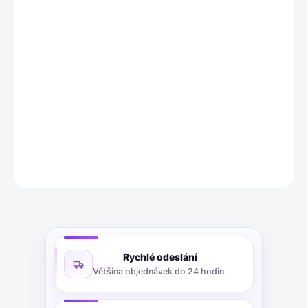
Goldwell Elumen Leave-In Kondicionér (150 ml) je lehký
bezoplachový kondicionér pro jemné až normální vlasy. Okamžitě
vlasy vyživuje a rozčesává, zlepšuje jejich rozčesatelnost a
podporuje opravný účinek, zároveň snižuje vymývání barev
Elumen a Elumen Play. Produkt je určený výhradně pro
profesionální použití v salonech.
DETAILNÍ INFORMACE
ZEPTAT SE
Rychlé odeslání
Většina objednávek do 24 hodin.