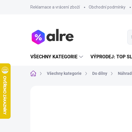
Přejít
Reklamace a vrácení zboží
Obchodní podmínky
na
obsah
VŠECHNY KATEGORIE
VÝPRODEJ: TOP S
Domů
Všechny kategorie
Do dílny
Náhradn
VÝPRODEJ