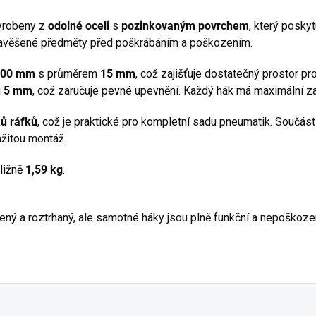
vyrobeny z
odolné oceli
s
pozinkovaným povrchem
, který poskyt
zavěšené předměty před poškrábáním a poškozením.
200 mm
s průměrem
15 mm
, což zajišťuje dostatečný prostor p
u
5 mm
, což zaručuje pevné upevnění. Každý hák má maximální z
ů ráfků
, což je praktické pro kompletní sadu pneumatik. Součástí
žitou montáž.
ližně
1,59 kg
.
ený a roztrhaný, ale samotné háky jsou plně funkční a nepoškoze