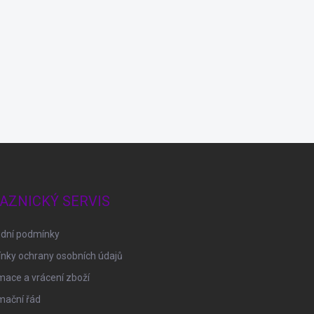
AZNICKÝ SERVIS
dní podmínky
nky ochrany osobních údajů
ace a vrácení zboží
mační řád