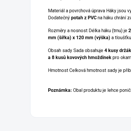
Materiál a povrchová úprava Háky jsou 
Dodatečný
potah z PVC
na háku chrání 
Rozměry a nosnost Délka háku (trnu) je
mm (šířka) x 120 mm (výška)
a tloušťk
Obsah sady Sada obsahuje
4 kusy držák
a 8 kusů kovových hmoždinek
pro okam
Hmotnost Celková hmotnost sady je přib
Poznámka:
Obal produktu je lehce ponič