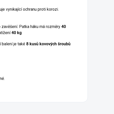
uje vynikající ochranu proti korozi.
ro zavěšení. Patka háku má rozměry
40
atížení
40 kg
.
 balení je také
8 kusů kovových šroubů
né.