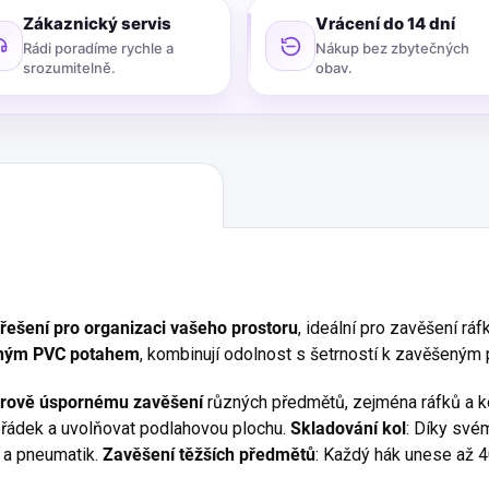
Zákaznický servis
Vrácení do 14 dní
Rádi poradíme rychle a
Nákup bez zbytečných
srozumitelně.
obav.
 řešení pro organizaci vašeho prostoru
, ideální pro zavěšení ráf
nným PVC potahem
, kombinují odolnost s šetrností k zavěšený
rově úspornému zavěšení
různých předmětů, zejména ráfků a ko
ořádek a uvolňovat podlahovou plochu.
Skladování kol
: Díky své
 a pneumatik.
Zavěšení těžších předmětů
: Každý hák unese až 4