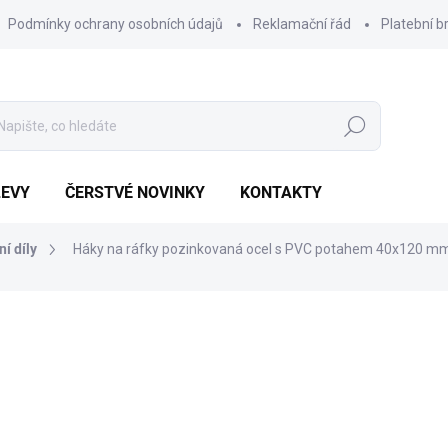
Podmínky ochrany osobních údajů
Reklamační řád
Platební b
Hledat
LEVY
ČERSTVÉ NOVINKY
KONTAKTY
í díly
Háky na ráfky pozinkovaná ocel s PVC potahem 40x120 mm
Výhodnější o
329 Kč
110 Kč
Měrná
POSLEDNÍ KUS SKLADEM
cena: