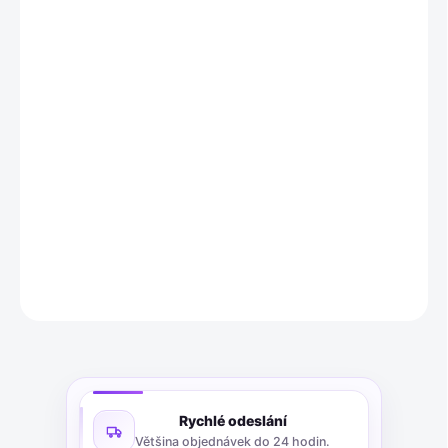
11.8.2026
MOŽNOSTI
DORUČENÍ
−
+
Přidat do košíku
Sada 5 nerezových držáků na zahradní voskové pochodně
Hussala Amalfi.
Třídílný design (zemní tyč, talíř, držák), snadná
instalace, odolné proti rzi.
DETAILNÍ INFORMACE
ZEPTAT SE
Rychlé odeslání
Většina objednávek do 24 hodin.