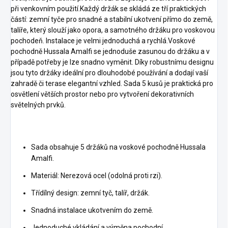
při venkovním použití.
Každý držák se skládá ze tří praktických
částí: zemní tyče pro snadné a stabilní ukotvení přímo do země,
talíře, který slouží jako opora, a samotného držáku pro voskovou
pochodeň.
Instalace je velmi jednoduchá a rychlá.
Voskové
pochodně Hussala Amalfi se jednoduše zasunou do držáku a v
případě potřeby je lze snadno vyměnit. Díky robustnímu designu
jsou tyto držáky ideální pro dlouhodobé používání a dodají vaší
zahradě či terase elegantní vzhled. Sada 5 kusů je praktická pro
osvětlení větších prostor nebo pro vytvoření dekorativních
světelných prvků.
Sada obsahuje 5 držáků na voskové pochodně Hussala
Amalfi.
Materiál: Nerezová ocel (odolná proti rzi).
Třídílný design: zemní tyč, talíř, držák.
Snadná instalace ukotvením do země.
Jednoduché vkládání a výměna pochodní.