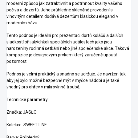
moderní způsob jak zatraktivnit a podtrhnout kvality vašeho
pečiva a dezertů. Jeho průhledné skleněné provedení s
vlnovitým detailem dodává dezertům klasickou eleganci v
moderním hávu.
Tento podnos je ideální pro prezentaci dortů koláčů a dalších
sladkostí při jakýchkoli speciálních událostech jako jsou
narozeniny rodinná setkání nebo jiné společenské akce. Taková
kompozice je designovým prvkem který zaručeně upoutá
pozornost.
Podnos je velmi praktický a snadno se udržuje. Je navržen tak
aby jej bylo možné bezpečně mýt v myčce nádobí a je také
vhodný pro ohřev v mikrovlnné troubě.
Technické parametry:
Značka: JASŁO
Kolekce: SWEET LINE
Barva: Průhledný