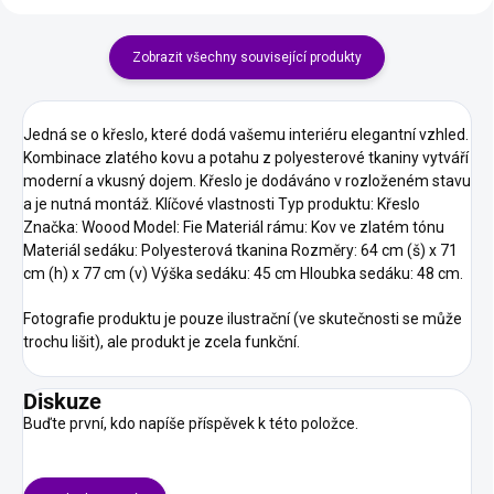
Zobrazit všechny související produkty
Jedná se o křeslo, které dodá vašemu interiéru elegantní vzhled.
Kombinace zlatého kovu a potahu z polyesterové tkaniny vytváří
moderní a vkusný dojem.
Křeslo je dodáváno v rozloženém stavu
a je nutná montáž.
Klíčové vlastnosti Typ produktu: Křeslo
Značka: Woood Model: Fie Materiál rámu: Kov ve zlatém tónu
Materiál sedáku: Polyesterová tkanina
Rozměry: 64 cm (š) x 71
cm (h) x 77 cm (v)
Výška sedáku: 45 cm
Hloubka sedáku: 48 cm.
Fotografie produktu je pouze ilustrační (ve skutečnosti se může
trochu lišit), ale produkt je zcela funkční.
Diskuze
Buďte první, kdo napíše příspěvek k této položce.