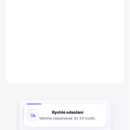
−
+
Přidat do košíku
Křeslo Woood Fie je stylový sedací nábytek s moderním
designem.
Má kovovou konstrukci ve zlatém tónu a sedák
potažený polyesterovou tkaninou. Křeslo je kompaktní a hodí se
do obývacího pokoje i ložnice.
DETAILNÍ INFORMACE
ZEPTAT SE
Rychlé odeslání
Většina objednávek do 24 hodin.